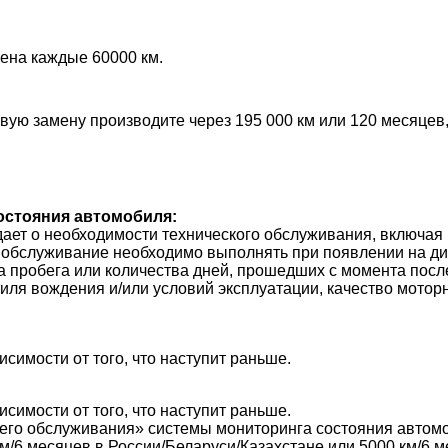
ена каждые 60000 км.
вую замену производите через 195 000 км или 120 месяцев,
стояния автомобиля:
ает о необходимости технического обслуживания, включая 
ое обслуживание необходимо выполнять при появлении на ди
 пробега или количества дней, прошедших с момента после
тиля вождения и/или условий эксплуатации, качество мото
исимости от того, что наступит раньше.
исимости от того, что наступит раньше.
его обслуживания» системы мониторинга состояния автом
км/6 месяцев в России/Беларуси/Казахстане или 5000 км/6