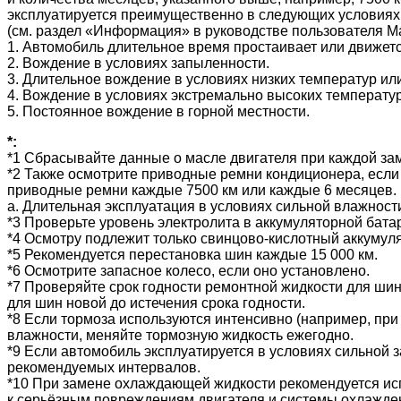
эксплуатируется преимущественно в следующих условиях
(см. раздел «Информация» в руководстве пользователя Ma
1. Автомобиль длительное время простаивает или движетс
2. Вождение в условиях запыленности.
3. Длительное вождение в условиях низких температур ил
4. Вождение в условиях экстремально высоких температур
5. Постоянное вождение в горной местности.
*:
*1 Сбрасывайте данные о масле двигателя при каждой за
*2 Также осмотрите приводные ремни кондиционера, если
приводные ремни каждые 7500 км или каждые 6 месяцев.
a. Длительная эксплуатация в условиях сильной влажност
*3 Проверьте уровень электролита в аккумуляторной бата
*4 Осмотру подлежит только свинцово-кислотный аккумуля
*5 Рекомендуется перестановка шин каждые 15 000 км.
*6 Осмотрите запасное колесо, если оно установлено.
*7 Проверяйте срок годности ремонтной жидкости для ши
для шин новой до истечения срока годности.
*8 Если тормоза используются интенсивно (например, при
влажности, меняйте тормозную жидкость ежегодно.
*9 Если автомобиль эксплуатируется в условиях сильной
рекомендуемых интервалов.
*10 При замене охлаждающей жидкости рекомендуется ис
к серьёзным повреждениям двигателя и системы охлажде