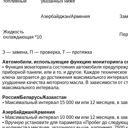
топливный
указанных ниже
Азербайджан/Армения
Зам
Жидкость
Пер
охлаждающая *10
З — замена, П — проверка, Т — протяжка
Автомобили, использующие функцию мониторинга со
• Функция мониторинга состояния автомобиля предупрежд
приборной панели, или и то, и другое. Каждое техническ
ключа загорается до достижения максимального интервала
ухудшении качества моторного масла. В зависимости от с
максимального интервала.
Россия/Беларусь/Казахстан
• Максимальный интервал 15 000 км или 12 месяцев, в зав
Азербайджан/Армения
• Максимальный интервал 10 000 км или 12 месяцев, в зав
• Вручную установите для параметра «Пробег до следующ
и количества месяцев, указанного выше, например, 7500 