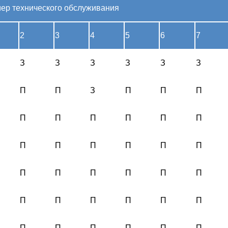
ер технического обслуживания
2
3
4
5
6
7
З
З
З
З
З
З
П
П
З
П
П
П
П
П
П
П
П
П
П
П
П
П
П
П
П
П
П
П
П
П
П
П
П
П
П
П
П
П
П
П
П
П