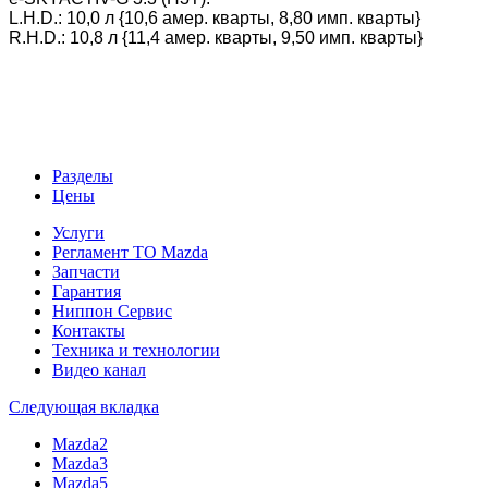
L.H.D.: 10,0 л {10,6 амер. кварты, 8,80 имп. кварты}
R.H.D.: 10,8 л {11,4 амер. кварты, 9,50 имп. кварты}
Разделы
Цены
Услуги
Регламент ТО Mazda
Запчасти
Гарантия
Ниппон Сервис
Контакты
Техника и технологии
Видео канал
Следующая вкладка
Mazda2
Mazda3
Mazda5