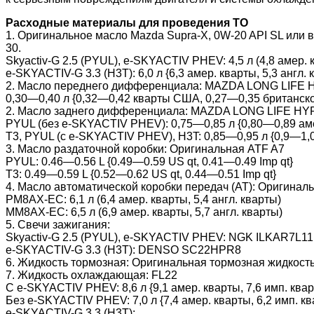
Расходные материалы для проведения ТО
1. Оригинальное масло Mazda Supra-X, 0W-20 API SL или 
30.
Skyactiv-G 2.5 (PYUL), e-SKYACTIV PHEV: 4,5 л (4,8 амер. к
e-SKYACTIV-G 3.3 (H3T): 6,0 л {6,3 амер. кварты, 5,3 англ. 
2. Масло переднего дифференциала: MAZDA LONG LIFE 
0,30—0,40 л {0,32—0,42 кварты США, 0,27—0,35 британск
2. Масло заднего дифференциала: MAZDA LONG LIFE HY
PYUL (без e-SKYACTIV PHEV): 0,75—0,85 л {0,80—0,89 аме
T3, PYUL (с e-SKYACTIV PHEV), H3T: 0,85—0,95 л {0,9—1,0
3. Масло раздаточной коробки: Оригинальная ATF A7
PYUL: 0.46—0.56 L {0.49—0.59 US qt, 0.41—0.49 Imp qt}
T3: 0.49—0.59 L {0.52—0.62 US qt, 0.44—0.51 Imp qt}
4. Масло автоматической коробки передач (АТ): Оригиналь
PM8AX-EC: 6,1 л (6,4 амер. кварты, 5,4 англ. кварты)
MM8AX-EC: 6,5 л (6,9 амер. кварты, 5,7 англ. кварты)
5. Свечи зажигания:
Skyactiv-G 2.5 (PYUL), e-SKYACTIV PHEV: NGK ILKAR7L
e-SKYACTIV-G 3.3 (H3T): DENSO SC22HPR8
6. Жидкость тормозная: Оригинальная тормозная жидкость
7. Жидкость охлаждающая: FL22
С e-SKYACTIV PHEV: 8,6 л {9,1 амер. кварты, 7,6 имп. ква
Без e-SKYACTIV PHEV: 7,0 л {7,4 амер. кварты, 6,2 имп. к
e-SKYACTIV-G 3.3 (H3T):