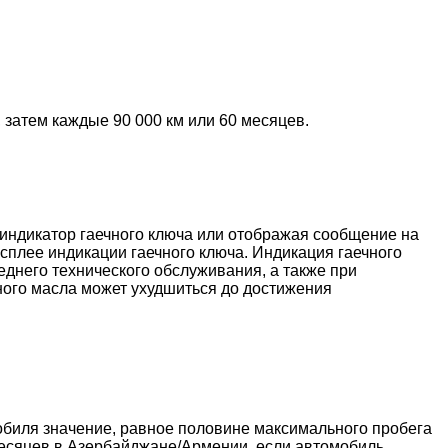
 затем каждые 90 000 км или 60 месяцев.
индикатор гаечного ключа или отображая сообщение на
сплее индикации гаечного ключа. Индикация гаечного
днего технического обслуживания, а также при
рного масла может ухудшиться до достижения
обиля значение, равное половине максимального пробега
 месяцев в Азербайджане/Армении, если автомобиль