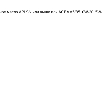
орное масло API SN или выше или ACEA A5/B5, 0W-20, 5W-