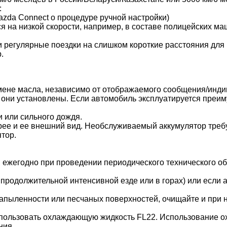
:
zda Connect о процедуре ручной настройки)
я на низкой скорости, например, в составе полицейских ма
и регулярные поездки на слишком короткие расстояния для 
.
мене масла, независимо от отображаемого сообщения/индик
 они установлены. Если автомобиль эксплуатируется преи
и или сильного дождя.
рее и ее внешний вид. Необслуживаемый аккумулятор треб
тор.
н ежегодно при проведении периодического технического о
 продолжительной интенсивной езде или в горах) или если
 запыленности или песчаных поверхностей, очищайте и пр
пользовать охлаждающую жидкость FL22. Использование ох
ния.