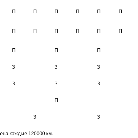
П
П
П
П
П
П
П
П
П
П
П
П
П
П
П
З
З
З
З
З
З
П
З
З
ена каждые 120000 км.