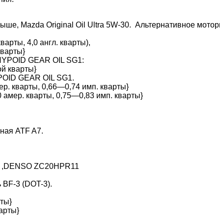
выше, Mazda Original Oil Ultra 5W-30. Альтернативное мот
варты, 4,0 англ. кварты),
кварты}
HYPOID GEAR OIL SG1:
ой кварты}
POID GEAR OIL SG1.
р. кварты, 0,66—0,74 имп. кварты}
 амер. кварты, 0,75—0,83 имп. кварты}
ная ATF A7.
11 ,DENSO ZC20HPR11
 BF-3 (DOT-3).
рты}
варты}