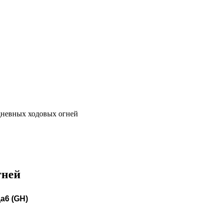
дневных ходовых огней
гней
а6 (GH)