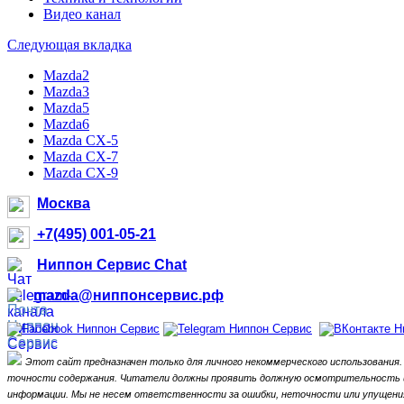
Видео канал
Следующая вкладка
Mazda2
Mazda3
Mazda5
Mazda6
Mazda CX-5
Mazda CX-7
Mazda CX-9
Москва
+7(495) 001-05-21
Ниппон Сервис Chat
mazda@ниппонсервис.рф
Этот сайт предназначен только для личного некоммерческого использования.
точности содержания.
Читатели должны проявить должную осмотрительность и 
информации.
Мы не несем ответственности за ошибки, неточности или упущения