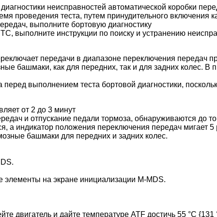
 диагностики неисправностей автоматической коробки пере
ремя проведения теста, путем принудительного включения 
передач, выполните бортовую диагностику
DTC, выполните инструкции по поиску и устранению неиспр
переключает передачи в диапазоне переключения передач 
ые башмаки, как для передних, так и для задних колес. В 
 перед выполнением теста бортовой диагностики, посколь
ляет от 2 до 3 минут
ередач и отпускание педали тормоза, обнаруживаются до то
я, а индикатор положения переключения передач мигает 5 
мозные башмаки для передних и задних колес.
MDS.
е элементы на экране инициализации M-MDS.
йте двигатель и дайте температуре ATF достичь 55 °C {131 