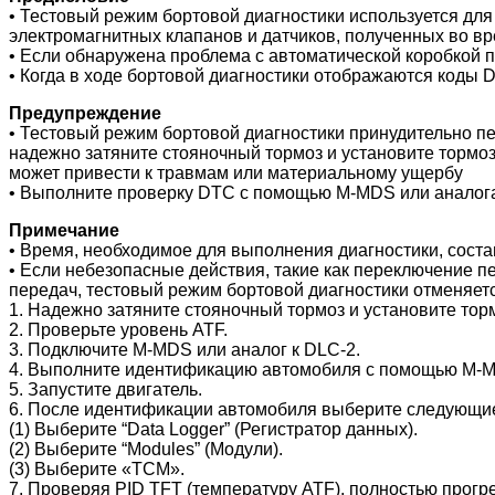
• Тестовый режим бортовой диагностики используется для
электромагнитных клапанов и датчиков, полученных во в
• Если обнаружена проблема с автоматической коробкой 
• Когда в ходе бортовой диагностики отображаются коды 
Предупреждение
• Тестовый режим бортовой диагностики принудительно 
надежно затяните стояночный тормоз и установите тормозн
может привести к травмам или материальному ущербу
• Выполните проверку DTC с помощью M-MDS или аналога
Примечание
• Время, необходимое для выполнения диагностики, состав
• Если небезопасные действия, такие как переключение п
передач, тестовый режим бортовой диагностики отменяетс
1. Надежно затяните стояночный тормоз и установите тор
2. Проверьте уровень ATF.
3. Подключите M-MDS или аналог к DLC-2.
4. Выполните идентификацию автомобиля с помощью M-
5. Запустите двигатель.
6. После идентификации автомобиля выберите следующи
(1) Выберите “Data Logger” (Регистратор данных).
(2) Выберите “Modules” (Модули).
(3) Выберите «TCM».
7. Проверяя PID TFT (температуру ATF), полностью прогре