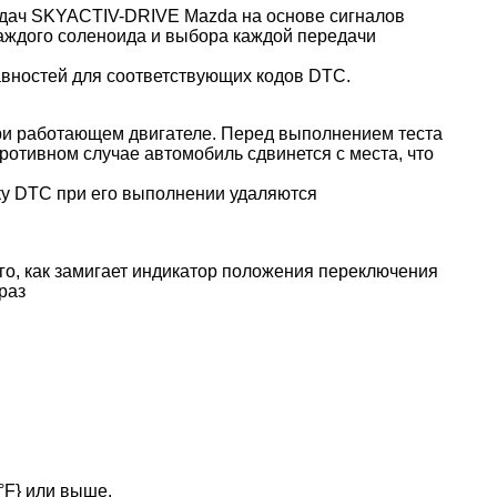
дач
SKYACTIV-DRIVE Mazda
на основе сигналов
каждого соленоида и выбора каждой передачи
авностей для соответствующих кодов DTC.
при работающем двигателе. Перед выполнением теста
противном случае автомобиль сдвинется с места, что
ку DTC при его выполнении удаляются
го, как замигает индикатор положения переключения
раз
°F} или выше.