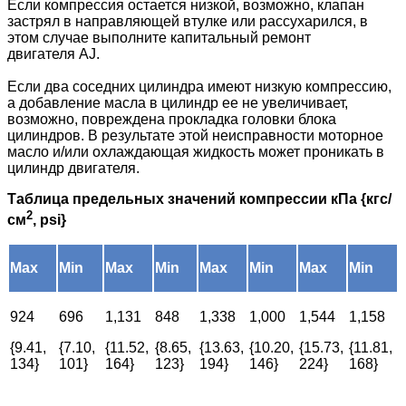
Если компрессия остается низкой, возможно, клапан
застрял в направляющей втулке или рассухарился, в
этом случае выполните капитальный ремонт
двигателя
AJ
.
Если два соседних цилиндра имеют низкую компрессию,
а добавление масла в цилиндр ее не увеличивает,
возможно, повреждена прокладка головки блока
цилиндров. В результате этой неисправности моторное
масло и/или охлаждающая жидкость может проникать в
цилиндр двигателя.
Таблица предельных значений компрессии кПа {кгс/
2
см
, psi}
Max
Min
Max
Min
Max
Min
Max
Min
924
696
1,131
848
1,338
1,000
1,544
1,158
{9.41,
{7.10,
{11.52,
{8.65,
{13.63,
{10.20,
{15.73,
{11.81,
134}
101}
164}
123}
194}
146}
224}
168}