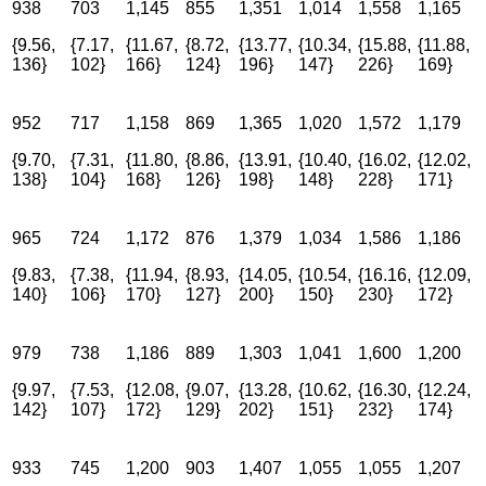
938
703
1,145
855
1,351
1,014
1,558
1,165
{9.56,
{7.17,
{11.67,
{8.72,
{13.77,
{10.34,
{15.88,
{11.88,
136}
102}
166}
124}
196}
147}
226}
169}
952
717
1,158
869
1,365
1,020
1,572
1,179
{9.70,
{7.31,
{11.80,
{8.86,
{13.91,
{10.40,
{16.02,
{12.02,
138}
104}
168}
126}
198}
148}
228}
171}
965
724
1,172
876
1,379
1,034
1,586
1,186
{9.83,
{7.38,
{11.94,
{8.93,
{14.05,
{10.54,
{16.16,
{12.09,
140}
106}
170}
127}
200}
150}
230}
172}
979
738
1,186
889
1,303
1,041
1,600
1,200
{9.97,
{7.53,
{12.08,
{9.07,
{13.28,
{10.62,
{16.30,
{12.24,
142}
107}
172}
129}
202}
151}
232}
174}
933
745
1,200
903
1,407
1,055
1,055
1,207