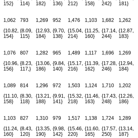
152}
114}
182}
136}
212}
158}
242}
181}
1,062
793
1,269
952
1,476
1,103
1,682
1,262
{10.82,
{8.09,
{12.93,
{9.70,
{15.04,
{11.25,
{17.14,
{12.87,
154}
115}
184}
138}
214}
160}
244}
183}
1,076
807
1,282
965
1,489
1,117
1,696
1,269
{10.96,
{8.23,
{13.06,
{9.84,
{15.17,
{11.39,
{17.28,
{12.94,
156}
117,}
186}
140}
216}
162}
246}
184}
1,089
814
1,296
972
1,503
1,124
1,710
1,202
{11.10,
{8.30,
{13.21,
{9.91,
{15.32,
{11.46,
{17.43,
{12.26,
158}
118}
188}
141}
218}
163}
248}
186}
1,103
827
1,310
979
1,517
1,138
1,724
1,289
{11.24,
{8.43,
{13.35,
{9.98,
{15.46,
{11.60,
{17.57,
{13.14,
160}
120}
190}
142}
220}
165}
250}
187}