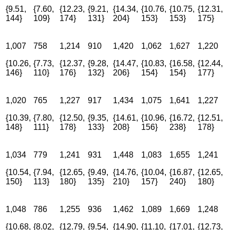
{9.51,
{7.60,
{12.23,
{9.21,
{14.34,
{10.76,
{10.75,
{12.31,
144}
109}
174}
131}
204}
153}
153}
175}
1,007
758
1,214
910
1,420
1,062
1,627
1,220
{10.26,
{7.73,
{12.37,
{9.28,
{14.47,
{10.83,
{16.58,
{12.44,
146}
110}
176}
132}
206}
154}
154}
177}
1,020
765
1,227
917
1,434
1,075
1,641
1,227
{10.39,
{7.80,
{12.50,
{9.35,
{14.61,
{10.96,
{16.72,
{12.51,
148}
111}
178}
133}
208}
156}
238}
178}
1,034
779
1,241
931
1,448
1,083
1,655
1,241
{10.54,
{7.94,
{12.65,
{9.49,
{14.76,
{10.04,
{16.87,
{12.65,
150}
113}
180}
135}
210}
157}
240}
180}
1,048
786
1,255
936
1,462
1,089
1,669
1,248
{10.68,
{8.02,
{12.79,
{9.54,
{14.90,
{11.10,
{17.01,
{12.73,