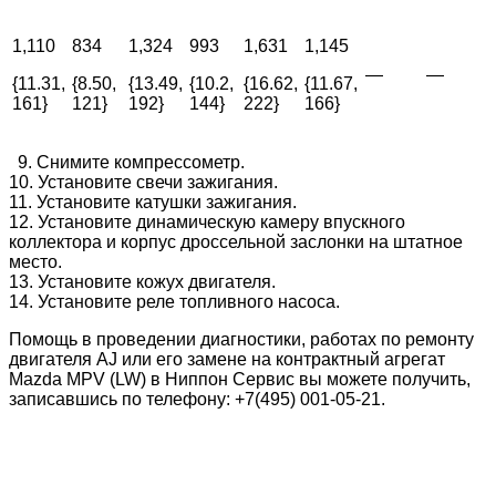
1,110
834
1,324
993
1,631
1,145
—
—
{11.31,
{8.50,
{13.49,
{10.2,
{16.62,
{11.67,
161}
121}
192}
144}
222}
166}
9. Снимите компрессометр.
10. Установите свечи зажигания.
11. Установите катушки зажигания.
12. Установите динамическую камеру впускного
коллектора и корпус дроссельной заслонки на штатное
место.
13. Установите кожух двигателя.
14. Установите реле топливного насоса.
Помощь в проведении диагностики, работах по ремонту
двигателя
AJ
или его замене на контрактный агрегат
Mazda MPV (LW) в Ниппон Сервис вы можете получить,
записавшись по телефону: +7(495) 001-05-21.