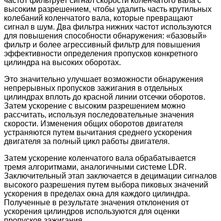
частот фильтрует сигнал скорости коленчатого вала с
высоким разрешением, чтобы удалить часть крутильных
колебаний коленчатого вала, которые превращают
сигнал в шум. Два фильтра нижних частот используются
для повышения способности обнаружения: «базовый»
фильтр и более агрессивный фильтр для повышения
эффективности определения пропусков конкретного
цилиндра на высоких оборотах.
Это значительно улучшает возможности обнаружения
непрерывных пропусков зажигания в отдельных
цилиндрах вплоть до красной линии отсечки оборотов.
Затем ускорение с высоким разрешением можно
рассчитать, используя последовательные значения
скорости. Изменения общих оборотов двигателя
устраняются путем вычитания среднего ускорения
двигателя за полный цикл работы двигателя.
Затем ускорение коленчатого вала обрабатывается
тремя алгоритмами, аналогичными системе LDR.
Заключительный этап заключается в децимации сигналов
высокого разрешения путем выбора пиковых значений
ускорения в пределах окна для каждого цилиндра.
Полученные в результате значения отклонения от
ускорения цилиндров используются для оценки
пропусков зажигания.