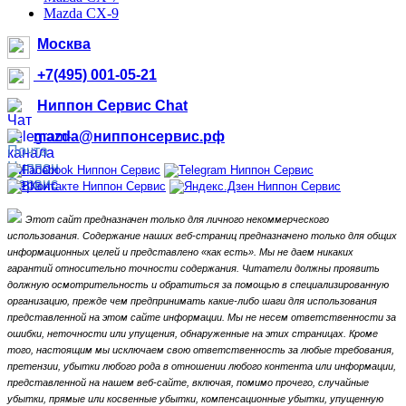
Mazda CX-9
Москва
+7(495) 001-05-21
Ниппон Сервис Chat
mazda@ниппонсервис.рф
Этот сайт предназначен только для личного некоммерческого
использования.
Содержание наших веб-страниц предназначено только для общих
информационных целей и представлено «как есть».
Мы не даем никаких
гарантий относительно точности содержания.
Читатели должны проявить
должную осмотрительность и обратиться за помощью в специализированную
организацию, прежде чем предпринимать какие-либо шаги для использования
представленной на этом сайте информации.
Мы не несем ответственности за
ошибки, неточности или упущения, обнаруженные на этих страницах.
Кроме
того, настоящим мы исключаем свою ответственность за любые требования,
претензии, убытки любого рода в отношении любого контента или информации,
представленной на нашем веб-сайте, включая, помимо прочего, случайные
убытки, прямые или косвенные убытки, компенсационные убытки,
упущенную