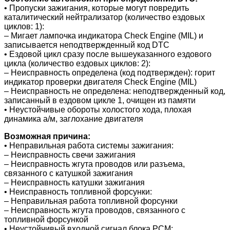
• Пропуски зажигания, которые могут повредить
каталитический нейтрализатор (количество ездовых
циклов: 1):
– Мигает лампочка индикатора Check Engine (MIL) и
записывается неподтвержденный код DTC
• Ездовой цикл сразу после вышеуказанного ездового
цикла (количество ездовых циклов: 2):
– Неисправность определена (код подтвержден): горит
индикатор проверки двигателя Check Engine
(MIL)
– Неисправность не определена: неподтвержденный код,
записанный в ездовом цикле 1, очищен из памяти
• Неустойчивые обороты холостого хода, плохая
динамика а/м, заглохание двигателя
Возможная причина:
• Неправильная работа системы зажигания:
– Неисправность свечи зажигания
– Неисправность жгута проводов или разъема,
связанного с катушкой зажигания
– Неисправность катушки зажигания
• Неисправность топливной форсунки:
– Неправильная работа топливной форсунки
– Неисправность жгута проводов, связанного с
топливной форсункой
• Неустойчивый входной сигнал блока PCM: