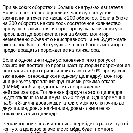
При высоких оборотах и больших нагрузках двигателя
монитор постоянно оценивает частоту пропусков
зажигания в течение каждых 200 оборотов. Если в блоке
на 200 оборотов накопилось достаточное количество
пропусков зажигания, и порог пропуска зажигания уже
превышен до достижения конца блока, монитор
немедленно объявит о неисправности, а не будет ждать
окончания блока. Это улучшает способность монитора
предотвращать повреждение катализатора.
Если в одном цилиндре установлено, что пропуски
зажигания постоянно превышают критерии повреждения
нейтрализатора
отработавших газов ( > 90% пропусков
зажигания, относящихся к одному цилиндру), монитор
инициирует управление функциями режима отказа
(FMEM), чтобы предотвратить повреждение
нейтрализатора
. Топливная форсунка этого цилиндра
будет отключена минимум на 30 секунд. Одновременно
на 6- и 8-цилиндровых двигателях можно отключить до
двух цилиндров, а на 4-цилиндровых двигателях
отключить один цилиндр.
Регулирование подачи топлива перейдет в разомкнутый
контур, а целевое значение лямбда будет немного