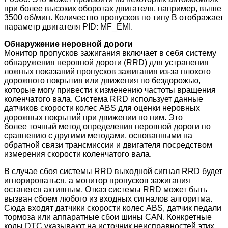
при более высоких оборотах двигателя, например, выше
3500 об/мин.
Количество пропусков по типу В отображает
параметр двигателя PID: MF_EMI
.
Обнаружение неровной дороги
Монитор пропусков зажигания включает в себя систему
обнаружения неровной дороги (RRD) для устранения
ложных показаний пропусков зажигания из-за плохого
дорожного покрытия или движения по бездорожью,
которые могу привести к изменению частоты вращения
коленчатого вала. Система RRD использует данные
датчиков скорости колес ABS для оценки неровных
дорожных покрытий при движении по ним. Это
более точный метод определения неровной дороги по
сравнению с другими методами, основанными на
обратной связи трансмиссии и двигателя посредством
измерения скорости коленчатого вала.
В случае сбоя системы RRD выходной сигнал RRD будет
игнорироваться, а монитор пропусков зажигания
останется активным. Отказ системы RRD может быть
вызван сбоем любого из входных сигналов алгоритма.
Сюда входят датчики скорости колес ABS, датчик педали
тормоза или аппаратные сбои шины CAN. Конкретные
коды DTC указывают на источник неисправностей этих