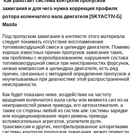
Как работает система контроля пропусков
зажигания и для чего нужна коррекция профиля
ротора коленчатого вала двигателя [SKYACTIV-G]
Mazda
Под пропуском зажигания в контексте этого материала
следует понимать отсутствие воспламенения
топливовоздушной смеси в цилиндре двигателя. Помимо
хорошо известных причин пропусков зажигания таких,
как проблемы с искрообразованием, нарушения состава
топливовоздушной смеси при неисправностях форсунок,
низкая компрессия в цилиндрах двигателя, есть ряд
причин, связанных с методикой определения пропусков и
неучитываемых при диагностике этой распространенной
неисправности.
Как будет показано ниже, воздействие на частоту
вращения коленчатого вала силы или момента сил из-за
неиправностей ремня привода, его автонатяжителя, а
также со стороны любой из систем а/м: системы зарядки
или кондиционирования через ремень привода
вспомогательных агрегатов, усилителя руля,
трансмиссии и других, неотфильтрованное алгоритмами
системы контроля пропусков зажигания, может привести