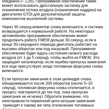
обеднено (~ 1,05). Программное обеспечение также
может использовать дроссельную заслонку для
ограничения потока воздуха (ограничения наддува) на
двигателях GTDI для дополнительной защиты
компонентов выхлопной системы.
Через 30 секунд инжектор снова включается, и система
возвращается к нормальной работе. На некоторых
автомобилях программное обеспечение может
продолжать работу FMEM дольше 30 секунд, если в
конце 30-секундного периода двигатель работает на
высоких оборотах или под нагрузкой. Программное
обеспечение будет ждать состояния низкого расхода
воздуха (от 1 до 5 секунд), чтобы выйти из FMEM. Это
защищает катализатор, если ошибка пропуска зажигания
все еще присутствует, когда топливная форсунка снова
включается.
Если пропуски зажигания в этом цилиндре снова
обнаруживаются после 200 оборотов (около 5–10
секунд), топливная форсунка снова отключается, и
процесс повторяется до тех пор, пока пропуски
зажигания не исчезнут. Обратите внимание, что
неисправности первичной цепи катушки зажигания
приводят к такому же типу отключения топливных