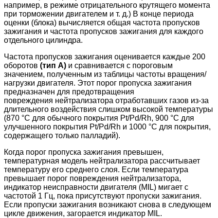
например, в режиме отрицательного крутящего момента
при торможении двигателем и т. д.) В конце периода
оценки (блока) вычисляется общая частота пропусков
зажигания и частота пропусков зажигания для каждого
отдельного цилиндра.
Частота пропусков зажигания оценивается каждые 200
оборотов
(тип A)
и сравнивается с пороговым
значением, полученным из таблицы частоты вращения/
нагрузки двигателя. Этот порог пропуска зажигания
предназначен для предотвращения
повреждения
нейтрализатора отработавших газов
из-за
длительного воздействия слишком высокой температуры
(
870 °C для обычного покрытия Pt/Pd/Rh, 900 °C для
улучшенного покрытия Pt/Pd/Rh и
1000 °C для покрытия,
содержащего только палладий).
Когда порог пропуска зажигания превышен,
температурная модель нейтрализатора рассчитывает
температуру его среднего слоя. Если температура
превышает порог повреждения
нейтрализатора
,
индикатор неисправности двигателя (MIL) мигает с
частотой 1 Гц, пока присутствуют пропуски зажигания.
Если пропуски зажигания возникают снова в следующем
цикле движения, загорается индикатор MIL.