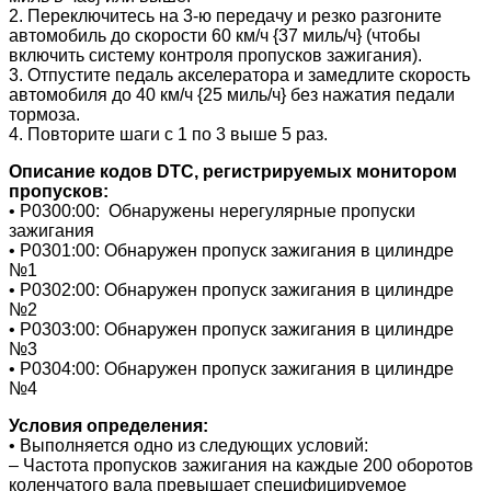
2. Переключитесь на 3-ю передачу и резко разгоните
автомобиль до скорости 60 км/ч {37 миль/ч} (чтобы
включить систему контроля пропусков зажигания).
3. Отпустите педаль акселератора и замедлите скорость
автомобиля до 40 км/ч {25 миль/ч} без нажатия педали
тормоза.
4. Повторите шаги с 1 по 3 выше 5 раз.
Описание кодов DTC, регистрируемых монитором
пропусков:
• P0300:00: Обнаружены нерегулярные пропуски
зажигания
• P0301:00: Обнаружен пропуск зажигания в цилиндре
№1
• P0302:00: Обнаружен пропуск зажигания в цилиндре
№2
• P0303:00: Обнаружен пропуск зажигания в цилиндре
№3
• P0304:00: Обнаружен пропуск зажигания в цилиндре
№4
Условия определения:
• Выполняется одно из следующих условий:
– Частота пропусков зажигания на каждые 200 оборотов
коленчатого вала превышает специфицируемое