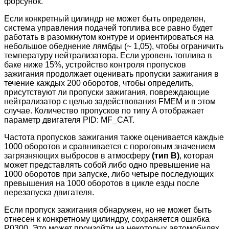
форсунок.
Если конкретный цилиндр не может быть определен,
система управления подачей топлива все равно будет
работать в разомкнутом контуре и ориентироваться на
небольшое обеднение лямбды (~ 1,05), чтобы ограничить
температуру
нейтрализатора
.
Если уровень топлива в
баке ниже 15%, устройство контроля пропусков
зажигания продолжает оценивать пропуски зажигания в
течение каждых 200 оборотов, чтобы определить,
присутствуют ли пропуски зажигания, повреждающие
нейтрализатор с целью задействования
FMEM и в этом
случае. Количество пропусков по типу А отображает
параметр двигателя PID:
MF_CAT.
Частота пропусков зажигания также оценивается каждые
1000 оборотов и сравнивается с пороговым значением
загрязняющих выбросов в атмосферу
(тип B)
, которая
может представлять собой либо одно превышение на
1000 оборотов при запуске, либо четыре последующих
превышения на 1000 оборотов в цикле езды после
перезапуска двигателя.
Если пропуск зажигания обнаружен, но не может быть
отнесен к конкретному цилиндру, сохраняется ошибка
P0300. Это может произойти на некоторых автомобилях