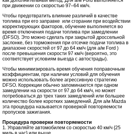
как дополнительный метод. Для а/м Ford выполняется
при движении со скоростью 97–64 км/ч.
Чтобы предотвратить влияние различий в качестве
топлива при его заправке или сгорании при воздействии
корректирующих факторов, обучение выполняется во
время отключения подачи топлива при замедлении
(DFSO). Это можно сделать при закрытой дроссельной
заслонке, без торможения при отсечке подачи топлива в
диапазоне скоростей от 97 до 64 км/ч (для а/м Ford )
после превышения скорости 97 км/ч (вероятно, это
соответствует условиям выезда с автострады).
Чтобы минимизировать время обучения поправочным
коэффициентам, при наличии условий для обучения
можно использовать более агрессивную стратегию
DFSO. Коррекции обычно запоминаются при одном
замедлении на скорости от 97 до 64 км/ч, но может
потребоваться до трех таких замедлений или большее
количество более коротких замедлений. Для а/м Mazda
эта процедура называется проверкой повторяемости
пропусков зажигания.
Процедура проверки повторяемости
1. Управляйте автомобилем со скоростью 40 км/ч {25
миль в час} или выше.