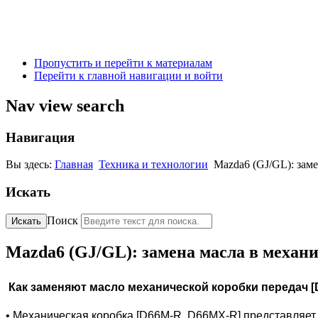
Пропустить и перейти к материалам
Перейти к главной навигации и войти
Nav view search
Навигация
Вы здесь:
Главная
Техника и технологии
Mazda6 (GJ/GL): зам
Искать
Поиск
Искать
Mazda6 (GJ/GL): замена масла в механ
Как заменяют масло механической коробки передач [
•
Механическая коробка [D
66M-R
,
D66MX-R
] представляе