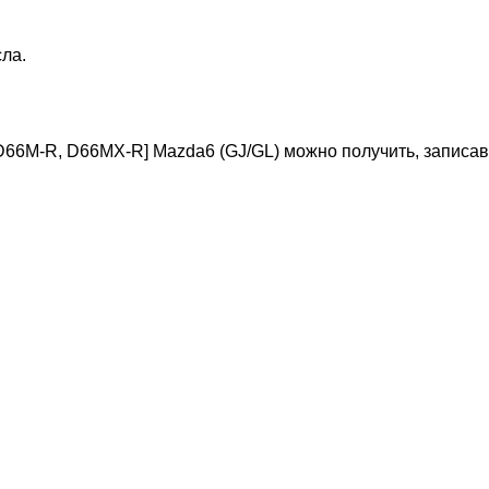
ла.
[D66M-R,
D66MX-R
] Mazda6 (GJ/GL) можно получить, записав