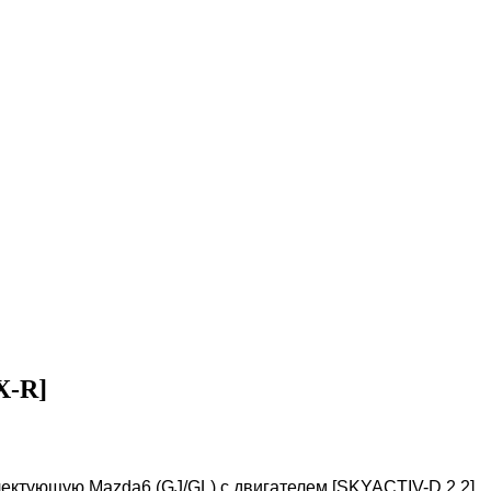
X-R]
лектующую Mazda6 (GJ/GL) с двигателем [SKYACTIV-D 2.2]