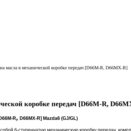
ена масла в механической коробке передач [D66M-R, D66MX-R]
ической коробке передач [D66M-R, D66M
,
D
66M-R
D66MX-R
]
Mazda6 (GJ/GL
)
т собой 6-ступенчатую механическую коробку передач, комп