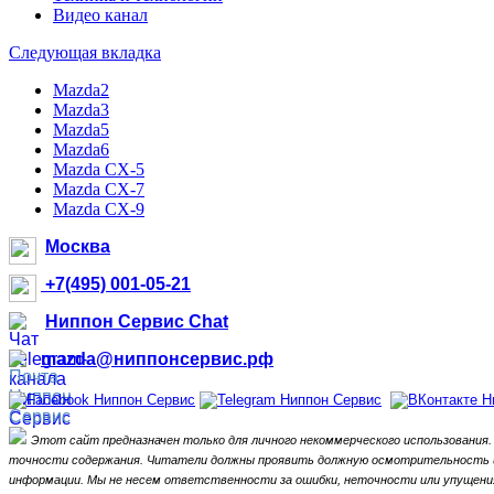
Видео канал
Следующая вкладка
Mazda2
Mazda3
Mazda5
Mazda6
Mazda CX-5
Mazda CX-7
Mazda CX-9
Москва
+7(495) 001-05-21
Ниппон Сервис Chat
mazda@ниппонсервис.рф
Этот сайт предназначен только для личного некоммерческого использования.
точности содержания.
Читатели должны проявить должную осмотрительность и 
информации.
Мы не несем ответственности за ошибки, неточности или упущения