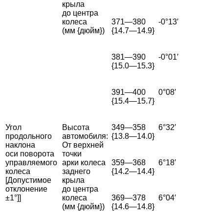
крыла
до центра
колеса
371—380
-0°13′
(мм {дюйм})
{14.7—14.9}
381—390
-0°01′
{15.0—15.3}
391—400
0°08′
{15.4—15.7}
Угол
Высота
349—358
6°32′
продольного
автомобиля:
{13.8—14.0}
наклона
От верхней
оси поворота
точки
управляемого
арки колеса
359—368
6°18′
колеса
заднего
{14.2—14.4}
[Допустимое
крыла
отклонение
до центра
±1°]]
колеса
369—378
6°04′
(мм {дюйм})
{14.6—14.8}