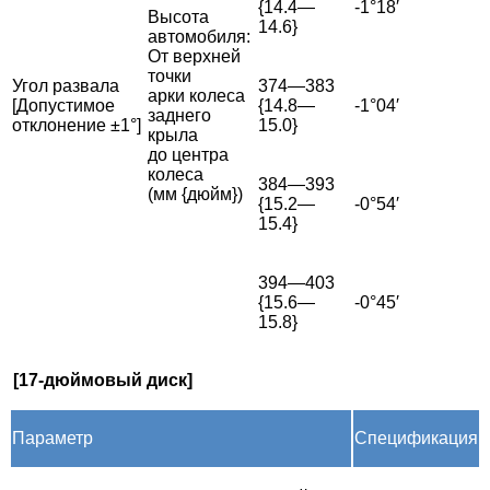
{14.4—
-1°18′
Высота
14.6}
автомобиля:
От верхней
точки
Угол развала
374—383
арки колеса
[Допустимое
{14.8—
-1°04′
заднего
отклонение ±1°]
15.0}
крыла
до центра
колеса
384—393
(мм {дюйм})
{15.2—
-0°54′
15.4}
394—403
{15.6—
-0°45′
15.8}
[17-дюймовый диск]
Параметр
Спецификация