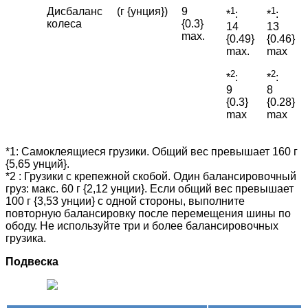
Дисбаланс
(г {унция})
9
1
1
*
:
*
:
колеса
{0.3}
14
13
max.
{0.49}
{0.46}
max.
max
2
2
*
:
*
:
9
8
{0.3}
{0.28}
max
max
*1: Самоклеящиеся грузики. Общий вес превышает 160 г
{5,65 унций}.
*2 : Грузики с крепежной скобой. Один балансировочный
груз: макс. 60 г {2,12 унции}. Если общий вес превышает
100 г {3,53 унции} с одной стороны, выполните
повторную балансировку после перемещения шины по
ободу. Не используйте три и более балансировочных
грузика.
Подвеска