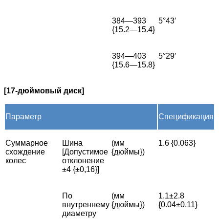
384—393
5°43′
{15.2—15.4}
394—403
5°29′
{15.6—15.8}
[17-дюймовый диск]
Параметр
Спецификация
Суммарное
Шина
(мм
1.6 {0.063}
схождение
[Допустимое
{дюймы})
колес
отклонение
±4 {±0,16}]
По
(мм
1.1±2.8
внутреннему
{дюймы})
{0.04±0.11}
диаметру