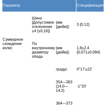
Параметр
Спецификация
Шина
[Допустимое
(мм
3 {0.12}
отклонение
{дюйм})
±4 {±0,16}]
Суммарное
схождение
По
колес
внутреннему
(мм
1.8±2.4
диаметру
{дюйм})
{0.071±0.094}
обода
градус
0°17′±22′
354—363
{14.0—
-1°33′
14.2}
364—373