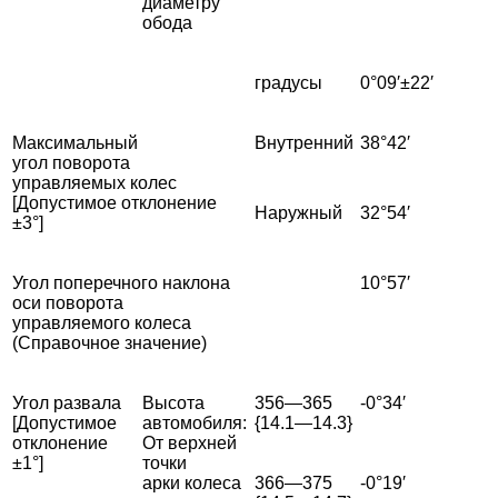
диаметру
обода
градусы
0°09′±22′
Максимальный
Внутренний
38°42′
угол поворота
управляемых колес
[Допустимое отклонение
Наружный
32°54′
±3°]
Угол поперечного наклона
10°57′
оси поворота
управляемого колеса
(Справочное значение)
Угол развала
Высота
356—365
-0°34′
[Допустимое
автомобиля:
{14.1—14.3}
отклонение
От верхней
±1°]
точки
арки колеса
366—375
-0°19′