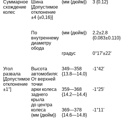
Суммарное
Шина
(мм {дюйм})
3 {0.12}
схождение
[Допустимое
колес
отклонение
±4 {±0,16}]
По
(мм {дюйм})
2.2±2.8
внутреннему
{0.083±0.110}
диаметру
обода
градус
0°17′±22′
Угол
Высота
349—358
-1°42′
развала
автомобиля:
{13.8—14.0}
[Допустимое
От верхней
отклонение
точки
±1°]
арки колеса
359—368
-1°25′
заднего
{14.2—14.4}
крыла
до центра
колеса
369—378
-1°11′
(мм {дюйм})
{14.6—14.8}