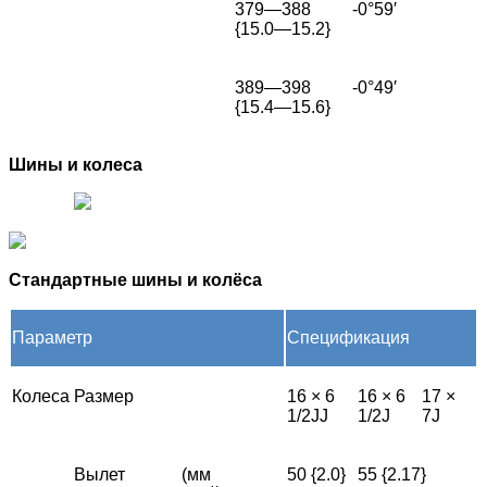
379—388
-0°59′
{15.0—15.2}
389—398
-0°49′
{15.4—15.6}
Шины и колеса
Стандартные шины и колёса
Параметр
Спецификация
Колеса
Размер
16 × 6
16 × 6
17 ×
1/2JJ
1/2J
7J
Вылет
(мм
50 {2.0}
55 {2.17}