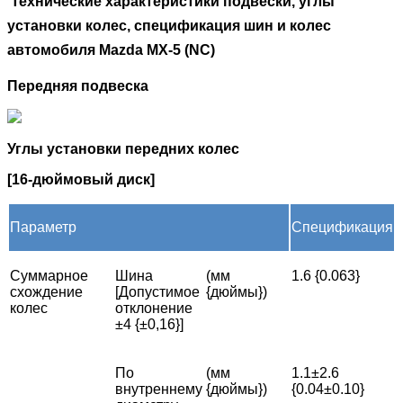
Технические характеристики подвески, углы
установки колес, спецификация шин и колес
автомобиля Mazda
M
X-5 (
NC
)
Передняя подвеска
Углы установки передних колес
[16-дюймовый диск]
Параметр
Спецификация
Суммарное
Шина
(мм
1.6 {0.063}
схождение
[Допустимое
{дюймы})
колес
отклонение
±4 {±0,16}]
По
(мм
1.1±2.6
внутреннему
{дюймы})
{0.04±0.10}