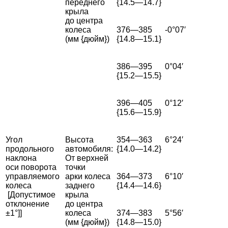
переднего
{14.5—14.7}
крыла
до центра
колеса
376—385
-0°07′
(мм {дюйм})
{14.8—15.1}
386—395
0°04′
{15.2—15.5}
396—405
0°12′
{15.6—15.9}
Угол
Высота
354—363
6°24′
продольного
автомобиля:
{14.0—14.2}
наклона
От верхней
оси поворота
точки
управляемого
арки колеса
364—373
6°10′
колеса
заднего
{14.4—14.6}
[Допустимое
крыла
отклонение
до центра
±1°]]
колеса
374—383
5°56′
(мм {дюйм})
{14.8—15.0}