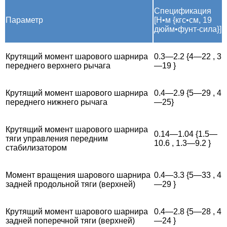
Спецификация
Параметр
[Н•м {кгс•см, 19
дюйм•фунт-сила}]
Крутящий момент шарового шарнира
0.3—2.2 {4—22 , 3
переднего верхнего рычага
—19 }
Крутящий момент шарового шарнира
0.4—2.9 {5—29 , 4
переднего нижнего рычага
—25}
Крутящий момент шарового шарнира
0.14—1.04 {1.5—
тяги управления передним
10.6 , 1.3—9.2 }
стабилизатором
Момент вращения шарового шарнира
0.4—3.3 {5—33 , 4
задней продольной тяги (верхней)
—29 }
Крутящий момент шарового шарнира
0.4—2.8 {5—28 , 4
задней поперечной тяги (верхней)
—24 }