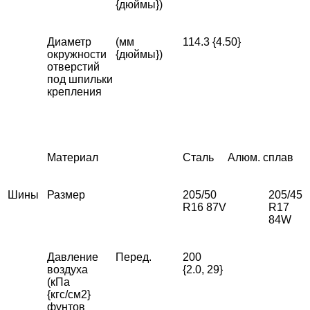
{дюймы})
Диаметр
(мм
114.3 {4.50}
окружности
{дюймы})
отверстий
под шпильки
крепления
Материал
Сталь
Алюм. сплав
Шины
Размер
205/50
205/45
R16 87V
R17
84W
Давление
Перед.
200
воздуха
{2.0, 29}
(кПа
{кгс/см2}
фунтов