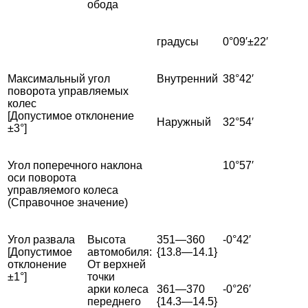
обода
градусы
0°09′±22′
Максимальный угол
Внутренний
38°42′
поворота управляемых
колес
[Допустимое отклонение
Наружный
32°54′
±3°]
Угол поперечного наклона
10°57′
оси поворота
управляемого колеса
(Справочное значение)
Угол развала
Высота
351—360
-0°42′
[Допустимое
автомобиля:
{13.8—14.1}
отклонение
От верхней
±1°]
точки
арки колеса
361—370
-0°26′
переднего
{14.3—14.5}