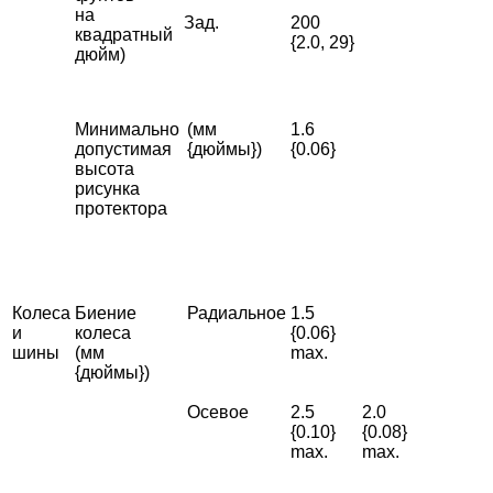
на
Зад.
200
квадратный
{2.0, 29}
дюйм)
Минимально
(мм
1.6
допустимая
{дюймы})
{0.06}
высота
рисунка
протектора
Колеса
Биение
Радиальное
1.5
и
колеса
{0.06}
шины
(мм
max.
{дюймы})
Осевое
2.5
2.0
{0.10}
{0.08}
max.
max.