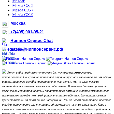
Mazda6
Mazda CX-5
Mazda CX-7
Mazda CX-9
Москва
+7(495) 001-05-21
Ниппон Сервис Chat
mazda@ниппонсервис.рф
Этот сайт предназначен только для личного некоммерческого
использования.
Содержание наших веб-страниц предназначено только для общих
информационных целей и представлено «как есть».
Мы не даем никаких
гарантий относительно точности содержания.
Читатели должны проявить
должную осмотрительность и обратиться за помощью в специализированную
организацию, прежде чем предпринимать какие-либо шаги для использования
представленной на этом сайте информации.
Мы не несем ответственности за
ошибки, неточности или упущения, обнаруженные на этих страницах.
Кроме
того, настоящим мы исключаем свою ответственность за любые требования,
претензии, убытки любого рода в отношении любого контента или информации,