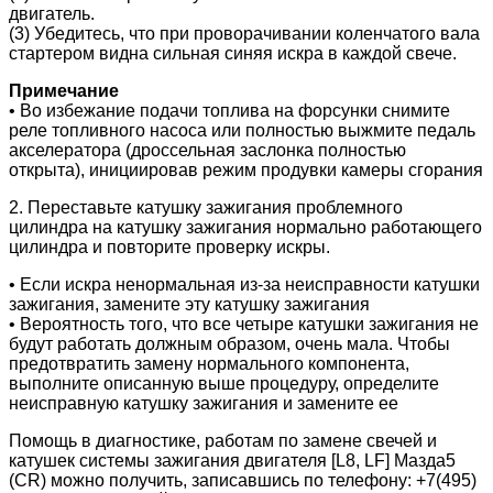
двигатель.
(3) Убедитесь, что при проворачивании коленчатого вала
стартером видна сильная синяя искра в каждой свече.
Примечание
• Во избежание подачи топлива на форсунки снимите
реле топливного насоса или полностью выжмите педаль
акселератора (дроссельная заслонка полностью
открыта), инициировав режим продувки камеры сгорания
2. Переставьте катушку зажигания проблемного
цилиндра на катушку зажигания нормально работающего
цилиндра и повторите проверку искры.
• Если искра ненормальная из-за неисправности катушки
зажигания, замените эту катушку зажигания
• Вероятность того, что все четыре катушки зажигания не
будут работать должным образом, очень мала. Чтобы
предотвратить замену нормального компонента,
выполните описанную выше процедуру, определите
неисправную катушку зажигания и замените ее
Помощь в диагностике, работам по замене свечей и
катушек системы зажигания двигателя [L8, LF] Мазда5
(CR) можно получить, записавшись по телефону: +7(495)