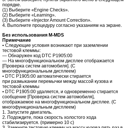
порядке.
(1) Выберите «Engine Checks».
(2) Выберите «Learning».
(3) Выберите «Injector Amount Correction».
4. Выполните процедуру согласно указаниям на экране.
Без использования M-MDS
Примечание
• Следующие условия возникают при заземлении
тестовой клеммы:
― Обнаружен код DTC P1905:00
― На многофункциональном дисплее отображается
[Проверка систем автомобиля].
(С
многофункциональным дисплеем)
• DTC P1905:00 автоматически стирается
при размыкании перемычки между массой кузова и
тестовой клеммы
• DTC P1905:00 удаляется, и одновременно стирается
сообщение [Проверка систем автомобиля],
отображаемое на многофункциональном дисплее.
(С
многофункциональным дисплеем)
1. Запустите двигатель.
2. Подождите, пока скорость холостого хода
стабилизируется. (примерно 10 с)
3. Замкните тестовую клемму на массу кузова пять раз в