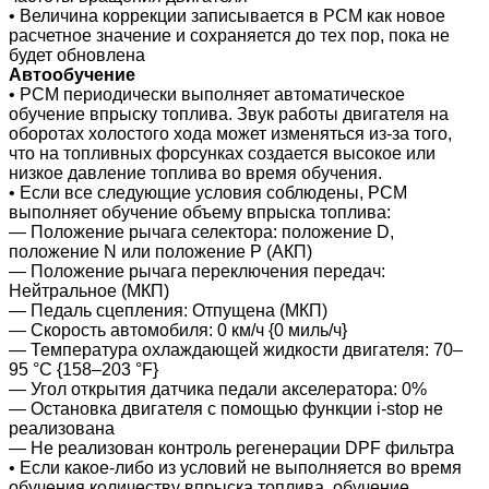
• Величина коррекции записывается в PCM как новое
расчетное значение и сохраняется до тех пор, пока не
будет обновлена
Автообучение
• PCM периодически выполняет автоматическое
обучение впрыску топлива.
Звук работы двигателя на
оборотах холостого хода может изменяться из-за того,
что на топливных форсунках создается высокое или
низкое давление топлива во время обучения.
• Если все следующие условия соблюдены, PCM
выполняет обучение объему впрыска топлива:
― Положение рычага селектора: положение D,
положение N или положение P (AКП)
― Положение рычага переключения передач:
Нейтральное (MКП)
― Педаль сцепления: Отпущена (MКП)
― Скорость автомобиля: 0 км/ч {0 миль/ч}
― Температура охлаждающей жидкости двигателя: 70–
95 °C {158–203 °F}
― Угол открытия датчика педали акселератора: 0%
― Остановка двигателя с помощью функции i-stop не
реализована
― Не реализован контроль регенерации DPF фильтра
• Если какое-либо из условий не выполняется во время
обучения количеству впрыска топлива, обучение