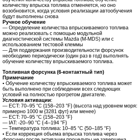
количеству впрыска топлива отменяется, но оно
возобновится, когда условия реализации автообучения
будут выполнены снова
Ручное обучение
― Определение количества впрыскиваемого топлива
можно реализовать с помощью модульной
диагностической системы Mazda (M-MDS) или с
использованием тестовой клеммы
― Для поддержания производительности форсунок
необходимо периодически (один раз в год) выполнять
обучение количеству впрыскиваемого топлива.
Топливная форсунка (6-контактный тип)
Примечание
• Обучение количеству впрыскиваемого топлива может
быть выполнено при соблюдении всех следующих
условий на полностью прогретом двигателе.
Условия активации
:
― ECT: 70–95 °C {158–203 °F} (высота над уровнем моря:
примерно 1000 м {3281 фут} или менее)
― ECT: 70–95 °C {158–203 °F}
― IAT: -20–90 °C {-4–194 °F}
― Температура топлива: 10–85 °C {50–185 °F}
• Если коррекция объема впрыска топлива через
форсунку после активации процедуры не завершена,