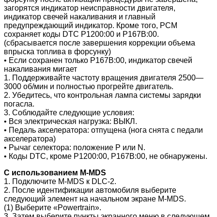
загорятся индикатор неисправности двигателя,
индикатор свечей накаливания и главный
предупреждающий индикатор. Кроме того, PCM
сохраняет коды DTC P1200:00 и P167B:00.
(сбрасывается после завершения коррекции объема
впрыска топлива в форсунку)
• Если сохранен только P167B:00, индикатор свечей
накаливания мигает
1. Поддерживайте частоту вращения двигателя 2500—
3000 об/мин и полностью прогрейте двигатель.
2. Убедитесь, что контрольная лампа системы зарядки
погасла.
3. Соблюдайте следующие условия:
• Вся электрическая нагрузка: ВЫКЛ.
• Педаль акселератора: отпущена (нога снята с педали
акселератора)
• Рычаг селектора: положение P или N.
• Коды DTC, кроме P1200:00, P167B:00, не обнаружены.
С использованием M-MDS
1. Подключите M-MDS к DLC-2.
2. После идентификации автомобиля выберите
следующий элемент на начальном экране M-MDS.
(1) Выберите «Powertrain».
3. Затем выберите пункты экранного меню в следующем