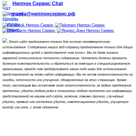
Ниппон Сервис Chat
mazda@ниппонсервис.рф
Этот сайт предназначен только для личного некоммерческого
использования.
Содержание наших веб-страниц предназначено только для общих
информационных целей и представлено «как есть».
Мы не даем никаких
гарантий относительно точности содержания.
Читатели должны проявить
должную осмотрительность и обратиться за помощью в специализированную
организацию, прежде чем предпринимать какие-либо шаги для использования
представленной на этом сайте информации.
Мы не несем ответственности за
ошибки, неточности или упущения, обнаруженные на этих страницах.
Кроме
того, настоящим мы исключаем свою ответственность за любые требования,
претензии, убытки любого рода в отношении любого контента или информации,
представленной на нашем веб-сайте, включая, помимо прочего, случайные
убытки, прямые или косвенные убытки, компенсационные убытки,
упущенную
выгоду или иное, с этим связанное.