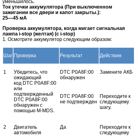
уменьшилось.
Ток утечки аккумулятора (При выключенном
зажигании все двери и капот закрыты.):
25—45 мА
Проверка аккумулятора, когда мигает сигнальная
лампа i-stop (желтая) (с i-stop)
1. Осмотрите аккумулятор следующим образом:
Шаг
Проверка
Результат
Действия
1
Убедитесь, что
DTC P0A8F:00
Замените АКБ
ожидающий
обнаружен
код DTC P0A8F:00
или
подтвержденный
DTC P0A8F:00
Переходите к
DTC P0A8F:00
не подтвержден
следующему
обнаружен с
шагу.
помощью M-MDS.
2
Двигатель
Да
Переходите к
автомобиля
следующему