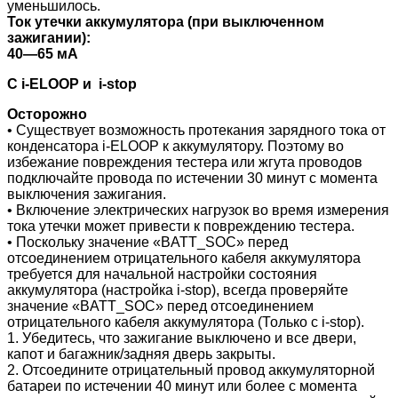
уменьшилось.
Ток утечки аккумулятора (при выключенном
зажигании):
40—65 мА
С i-ELOOP и
i-stop
Осторожно
• Существует возможность протекания зарядного тока от
конденсатора i-ELOOP к аккумулятору. Поэтому во
избежание повреждения тестера или жгута проводов
подключайте провода по истечении 30 минут с момента
выключения зажигания.
• Включение электрических нагрузок во время измерения
тока утечки может привести к повреждению тестера.
• Поскольку значение «BATT_SOC» перед
отсоединением отрицательного кабеля аккумулятора
требуется для начальной настройки состояния
аккумулятора (настройка i-stop), всегда проверяйте
значение «BATT_SOC» перед отсоединением
отрицательного кабеля аккумулятора (Только с i-stop).
1. Убедитесь, что зажигание выключено и все двери,
капот и багажник/задняя дверь закрыты.
2. Отсоедините отрицательный провод аккумуляторной
батареи по истечении 40 минут или более с момента