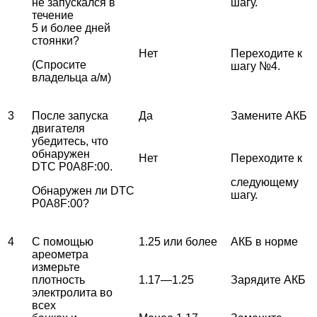
не запускался в
шагу.
течение
5 и более дней
стоянки?
Нет
Переходите к
(Спросите
шагу №4.
владельца а/м)
3
После запуска
Да
Замените АКБ
двигателя
убедитесь, что
обнаружен
Нет
Переходите к
DTC P0A8F:00.
следующему
Обнаружен ли DTC
шагу.
P0A8F:00?
4
С помощью
1.25 или более
АКБ в норме
ареометра
измерьте
плотность
1.17—1.25
Зарядите АКБ
электролита во
всех