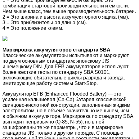
1 = Это класс производительности батареи. Это
комбинация стартовой производительности и емкости.
Чем выше класс, тем выше производительность батареи.
2 = Это ширина и высота аккумуляторного ящика (мм).
3 = Это приблизительная длина (см).
4 = Это положение клемм.
Маркировка аккумуляторов стандарта SBA
Классические аккумуляторы испытывают и маркируют
по двум основным стандартам: японскому JIS
и немецкому DIN. Для EFB-аккумуляторов используют
более жёсткие тесты по стандарту SBA S0101,
включающие обязательные циклы разряда и заряда,
имитирующие работу системы Start-Stop.
Аккумулятор EFB (Enhanced Flooded Battery) — это
усиленная кальциевая (Ca-Ca) батарея классической
свинцово-кислотной конструкции, заполненная жидким
электролитом, но в объеме значительно меньшем, чем
в обычном аккумуляторе.
Маркировка по стандарту SBA
выглядит непривычно (Q-85, N-55), но в ней
зашифрованы те же параметры, что и в маркировке
стандарта JIS, только в другом порядке. С помощью
сравнительной таблицы можно соотнести аккумуляторы