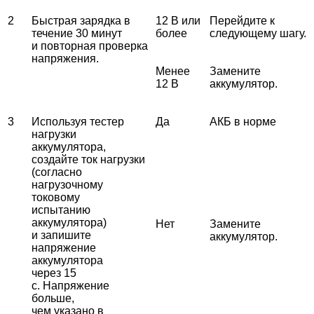
2
Быстрая зарядка в
12 В или
Перейдите к
течение 30 минут
более
следующему шагу.
и повторная проверка
напряжения.
Менее
Замените
12 В
аккумулятор.
3
Используя тестер
Да
АКБ в норме
нагрузки
аккумулятора,
создайте ток нагрузки
(согласно
нагрузочному
токовому
испытанию
аккумулятора)
Нет
Замените
и запишите
аккумулятор.
напряжение
аккумулятора
через 15
с. Напряжение
больше,
чем указано в