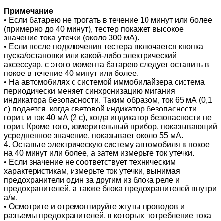
Примечание
• Если батарею не трогать в течение 10 минут или более
(примерно до 40 минут), тестер покажет высокое
значение тока утечки (около 300 мА).
• Если после подключения тестера включается кнопка
пуска/остановки или какой-либо электрический
аксессуар, с этого момента батарею следует оставить в
покое в течение 40 минут или более.
• На автомобилях с системой иммобилайзера система
периодически меняет синхронизацию мигания
индикатора безопасности. Таким образом, ток 65 мА (0,1
с) подается, когда световой индикатор безопасности
горит, и ток 40 мА (2 с), когда индикатор безопасности не
горит. Кроме того, измерительный прибор, показывающий
усредненное значение, показывает около 55 мА.
4. Оставьте электрическую систему автомобиля в покое
на 40 минут или более, а затем измерьте ток утечки.
• Если значение не соответствует техническим
характеристикам, измерьте ток утечки, вынимая
предохранители один за другим из блока реле и
предохранителей, а также блока предохранителей внутри
а/м.
• Осмотрите и отремонтируйте жгуты проводов и
разъемы предохранителей, в которых потребление тока