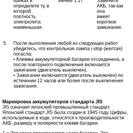
банках и
Менее 1.17
Замените
определите ту, в
АКБ, так как
которой
она
плотность
имеет
электролита
короткое
наименьшая.
замыкание.
5
После выполнения любой из следующих работ
убедитесь, что контрольная лампа i-stop (желтая)
погасла:
• Клемма аккумуляторной батареи отсоединена, и
после повторного подключения включается
зажигание (двигатель выключен).
• Зажигание включается (двигатель выключен) по
истечении 12 часов или более после выключения
зажигания.
Маркировка аккумуляторов стандарта JIS
JIS означает японский промышленный стандарт.
Японский стандарт JIS была создан в 1945 году. Цифры,
используемые в коде, относятся к производительности
АКБ, размеру и полярности клемм батареи.