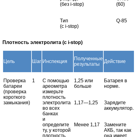
(без i-stop)
(60)
Тип
Q-85
(с i-stop)
Плотность
электролита (с i-stop)
Полученные
Цель
Шаг
Инспекция
Действие
результаты
Проверка
1
С помощью
1,25 или
Батарея в
батареи
ареометра
больше
норме.
(проверка
измерьте
короткого
плотность
замыкания)
электролита
1,17—1,25
Зарядите
во всех
аккумулятор.
банках
и
определите
Менее 1,17
Замените
ту, у которой
АКБ, так как
плотность
она имеет