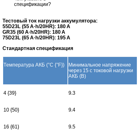
спецификации?
Тестовый ток нагрузки аккумулятора:
55D23L (55 A·h/20HR): 180 A
GR35 (60 A·h/20HR): 180 A
75D23L (65 A·h/20HR): 195 A
Стандартная спецификация
Температура АКБ (°C {°F})
Минимальное напряжение
через 15 с токовой нагрузки
АКБ (В)
4 {39}
9.3
10 {50}
9.4
16 {61}
9.5