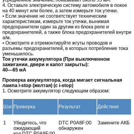
4. Оставьте электрическую систему автомобиля в покое
на 40 минут или более, а затем измерьте ток утечки.
• Если значение не соответствует техническим
характеристикам, измерьте ток утечки, вынимая
предохранители один за другим из блока реле и
предохранителей, а также блока предохранителей внутри
а/м.
• Осмотрите и отремонтируйте жгуты проводов и
разъемы предохранителей, в которых потребление тока
уменьшилось.
Ток утечки аккумулятора (При выключенном
зажигании, двери и капот закрыты):
40—65 мА
Проверка аккумулятора, когда мигает сигнальная
лампа i-stop (желтая) (с i-stop)
1. Осмотрите аккумулятор следующим образом:
Шаг
Проверка
Результат
Действия
1
Убедитесь, что
DTC P0A8F:00
Замените АКБ
ожидающий
обнаружен
код DTC P0A8F:00