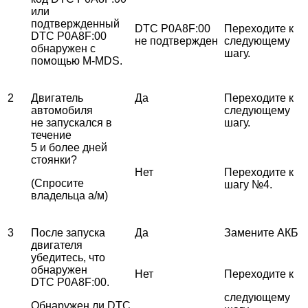
или
подтвержденный
DTC P0A8F:00
Переходите к
DTC P0A8F:00
не подтвержден
следующему
обнаружен с
шагу.
помощью M-MDS.
2
Двигатель
Да
Переходите к
автомобиля
следующему
не запускался в
шагу.
течение
5 и более дней
стоянки?
Нет
Переходите к
(Спросите
шагу №4.
владельца а/м)
3
После запуска
Да
Замените АКБ
двигателя
убедитесь, что
обнаружен
Нет
Переходите к
DTC P0A8F:00.
следующему
Обнаружен ли DTC