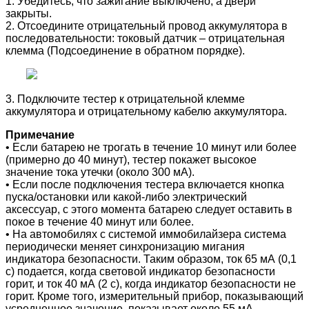
1. Убедитесь, что зажигание выключено, а двери
закрыты.
2. Отсоедините отрицательный провод аккумулятора в
последовательности: токовый датчик – отрицательная
клемма (Подсоединение в обратном порядке).
3. Подключите тестер к отрицательной клемме
аккумулятора и отрицательному кабелю аккумулятора.
Примечание
• Если батарею не трогать в течение 10 минут или более
(примерно до 40 минут), тестер покажет высокое
значение тока утечки (около 300 мА).
• Если после подключения тестера включается кнопка
пуска/остановки или какой-либо электрический
аксессуар, с этого момента батарею следует оставить в
покое в течение 40 минут или более.
• На автомобилях с системой иммобилайзера система
периодически меняет синхронизацию мигания
индикатора безопасности. Таким образом, ток 65 мА (0,1
с) подается, когда световой индикатор безопасности
горит, и ток 40 мА (2 с), когда индикатор безопасности не
горит. Кроме того, измерительный прибор, показывающий
усредненное значение, показывает около 55 мА.