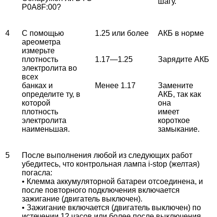
шагу.
P0A8F:00?
4
С помощью
1.25 или более
АКБ в норме
ареометра
измерьте
плотность
1.17—1.25
Зарядите АКБ
электролита во
всех
банках и
Менее 1.17
Замените
определите ту, в
АКБ, так как
которой
она
плотность
имеет
электролита
короткое
наименьшая.
замыкание.
5
После выполнения любой из следующих работ
убедитесь, что контрольная лампа i-stop (желтая)
погасла:
• Клемма аккумуляторной батареи отсоединена, и
после повторного подключения включается
зажигание (двигатель выключен).
• Зажигание включается (двигатель выключен) по
истечении 12 часов или более после выключения