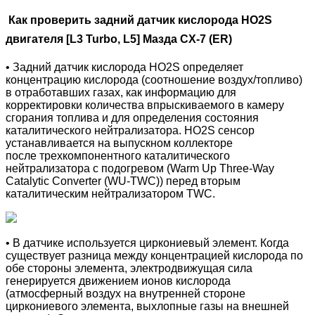
Как проверить задний датчик кислорода HO2S
двигателя [L3 Turbo, L5]
Мазда CX-7 (ER)
• З
адний датчик кислорода HO2S о
пределяет
концентрацию кислорода (соотношение воздух/топливо)
в отработавших газах, как информацию для
корректировки количества впрыскиваемого в камеру
сгорания топлива и для определения состояния
каталитического нейтрализатора. HO2S сенсор
устанавливается на выпускном коллекторе
после трехкомпонентного каталитического
нейтрализатора с подогревом (Warm Up Three-Way
Catalytic Converter
(WU-TWC)) перед вторым
каталитическим нейтрализатором TWC.
• В датчике используется циркониевый элемент. Когда
существует разница между концентрацией кислорода по
обе стороны элемента, электродвижущая сила
генерируется движением ионов кислорода
(атмосферный воздух на внутренней стороне
циркониевого элемента, выхлопные газы на внешней