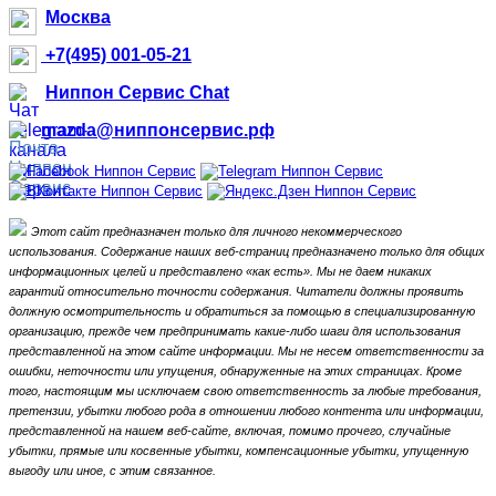
Москва
+7(495) 001-05-21
Ниппон Сервис Chat
mazda@ниппонсервис.рф
Этот сайт предназначен только для личного некоммерческого
использования.
Содержание наших веб-страниц предназначено только для общих
информационных целей и представлено «как есть».
Мы не даем никаких
гарантий относительно точности содержания.
Читатели должны проявить
должную осмотрительность и обратиться за помощью в специализированную
организацию, прежде чем предпринимать какие-либо шаги для использования
представленной на этом сайте информации.
Мы не несем ответственности за
ошибки, неточности или упущения, обнаруженные на этих страницах.
Кроме
того, настоящим мы исключаем свою ответственность за любые требования,
претензии, убытки любого рода в отношении любого контента или информации,
представленной на нашем веб-сайте, включая, помимо прочего, случайные
убытки, прямые или косвенные убытки, компенсационные убытки,
упущенную
выгоду или иное, с этим связанное.