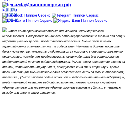
mazda@ниппонсервис.рф
Этот сайт предназначен только для личного некоммерческого
использования.
Содержание наших веб-страниц предназначено только для общих
информационных целей и представлено «как есть».
Мы не даем никаких
гарантий относительно точности содержания.
Читатели должны проявить
должную осмотрительность и обратиться за помощью в специализированную
организацию, прежде чем предпринимать какие-либо шаги для использования
представленной на этом сайте информации.
Мы не несем ответственности за
ошибки, неточности или упущения, обнаруженные на этих страницах.
Кроме
того, настоящим мы исключаем свою ответственность за любые требования,
претензии, убытки любого рода в отношении любого контента или информации,
представленной на нашем веб-сайте, включая, помимо прочего, случайные
убытки, прямые или косвенные убытки, компенсационные убытки,
упущенную
выгоду или иное, с этим связанное.