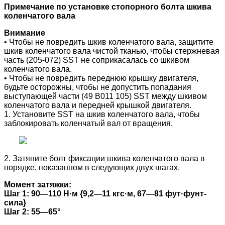
Примечание по установке стопорного болта шкива
коленчатого вала
Внимание
• Чтобы не повредить шкив коленчатого вала, защитите
шкив коленчатого вала чистой тканью, чтобы стержневая
часть (205-072) SST не соприкасалась со шкивом
коленчатого вала.
• Чтобы не повредить переднюю крышку двигателя,
будьте осторожны, чтобы не допустить попадания
выступающей части (49 B011 105) SST между шкивом
коленчатого вала и передней крышкой двигателя.
1. Установите SST на шкив коленчатого вала, чтобы
заблокировать коленчатый вал от вращения.
2. Затяните болт фиксации шкива коленчатого вала в
порядке, показанном в следующих двух шагах.
Момент затяжки:
Шаг 1: 90—110 Н·м {9,2—11 кгс·м, 67—81 фут·фунт-
сила}
Шаг 2: 55—65°