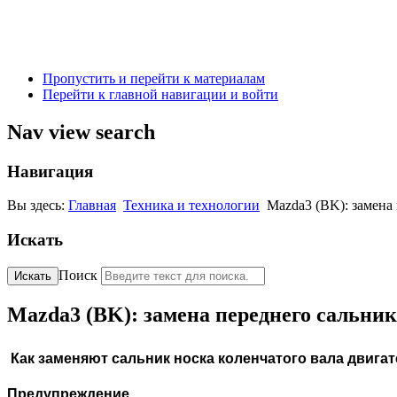
Пропустить и перейти к материалам
Перейти к главной навигации и войти
Nav view search
Навигация
Вы здесь:
Главная
Техника и технологии
Mazda3 (BK): замена 
Искать
Поиск
Искать
Mazda3 (BK): замена переднего сальника
Как заменяют сальник носка коленчатого вала двигател
Предупреждение