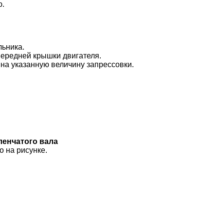
ю.
льника.
передней крышки двигателя.
на указанную величину запрессовки.
ленчатого вала
о на рисунке.