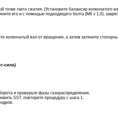
ой точке такта сжатия. (Установите балансир коленчатого в
яните его и с помощью подходящего болта (M6 x 1,0), закр
йте коленчатый вал от вращения, а затем затяните стопор
нт-сила}
оборота и проверьте фазы газораспределения.
овить SST, повторите процедуру с шага 1.
индров.