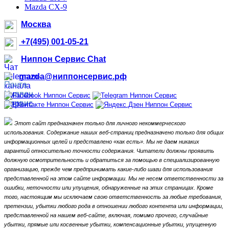
Mazda CX-9
Москва
+7(495) 001-05-21
Ниппон Сервис Chat
mazda@ниппонсервис.рф
Этот сайт предназначен только для личного некоммерческого
использования.
Содержание наших веб-страниц предназначено только для общих
информационных целей и представлено «как есть».
Мы не даем никаких
гарантий относительно точности содержания.
Читатели должны проявить
должную осмотрительность и обратиться за помощью в специализированную
организацию, прежде чем предпринимать какие-либо шаги для использования
представленной на этом сайте информации.
Мы не несем ответственности за
ошибки, неточности или упущения, обнаруженные на этих страницах.
Кроме
того, настоящим мы исключаем свою ответственность за любые требования,
претензии, убытки любого рода в отношении любого контента или информации,
представленной на нашем веб-сайте, включая, помимо прочего, случайные
убытки, прямые или косвенные убытки, компенсационные убытки,
упущенную