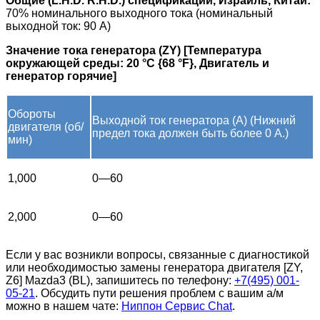
Общие (L.H.D. R.H.D.) спецификации, Израиль, Китай:
70% номинального выходного тока (номинальный
выходной ток: 90 А)
Значение тока генератора (ZY) [Температура
окружающей среды: 20 °C {68 °F}, Двигатель и
генератор горячие]
Обороты
Выходной ток генератора (А) (Нижний
двигателя (об/
предел тока должен быть более 0 А.)
мин)
1,000
0—60
2,000
0—60
Если у вас возникли вопросы, связанные с диагностикой
или необходимостью замены генератора двигателя
[ZY,
Z6] Mazda3 (BL), запишитесь по телефону:
+7(495) 001-
05-21
. Обсудить пути решения проблем с вашим а/м
можно в нашем чате:
Ниппон Сервис Chat
.