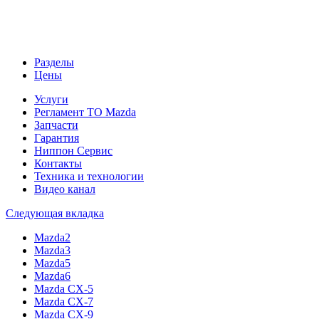
Разделы
Цены
Услуги
Регламент ТО Mazda
Запчасти
Гарантия
Ниппон Сервис
Контакты
Техника и технологии
Видео канал
Следующая вкладка
Mazda2
Mazda3
Mazda5
Mazda6
Mazda CX-5
Mazda CX-7
Mazda CX-9