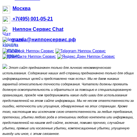
Москва
+7(495) 001-05-21
Ниппон Сервис Chat
mazda@ниппонсервис.рф
Этот сайт предназначен только для личного некоммерческого
использования.
Содержание наших веб-страниц предназначено только для общих
информационных целей и представлено «как есть».
Мы не даем никаких
гарантий относительно точности содержания.
Читатели должны проявить
должную осмотрительность и обратиться за помощью в специализированную
организацию, прежде чем предпринимать какие-либо шаги для использования
представленной на этом сайте информации.
Мы не несем ответственности за
ошибки, неточности или упущения, обнаруженные на этих страницах.
Кроме
того, настоящим мы исключаем свою ответственность за любые требования,
претензии, убытки любого рода в отношении любого контента или информации,
представленной на нашем веб-сайте, включая, помимо прочего, случайные
убытки, прямые или косвенные убытки, компенсационные убытки,
упущенную
выгоду или иное, с этим связанное.