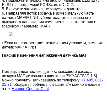
4. Подключите M-MDS или аналог, например ELM 327 /
ELS27 с программой FORScan, к DLC-2.
5. Включите зажигание, не запуская двигатель.
6. Направляя поток воздуха в измерительную часть
датчика MAF/IAT №1, убедитесь, что величина его
выходного напряжения изменяется в соответствии с
графиком (параметр: MAF).
• Если нет соответствия техническим условиям, замените
датчик MAF/IAT №1.
График изменения напряжения датчика MAF
Помощь в диагностике датчика массового расхода
воздуха MAF дизельного двигателя [SKYACTIV-D 1.8]
можно получить, записавшись по телефону:
+7(495) 001-
05-21
, обсудить проблемы с вашим а/м можно в нашем
чате:
Ниппон Сервис Chat
.