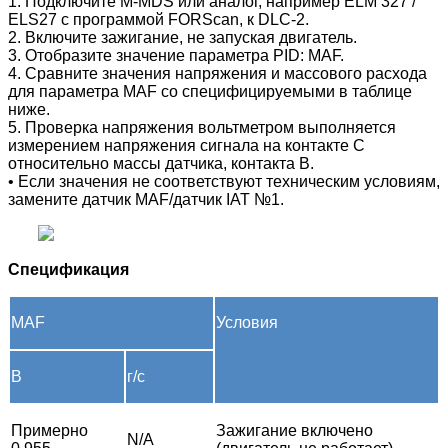
1. Подключите M-MDS или аналог, например ELM 327 /
ELS27 с программой FORScan, к DLC-2.
2. Включите зажигание, не запуская двигатель.
3. Отобразите значение параметра PID: MAF.
4. Сравните значения напряжения и массового расхода
для параметра MAF со специфицируемыми в таблице
ниже.
5. Проверка напряжения вольтметром выполняется
измерением напряжения сигнала на контакте С
относительно массы датчика, контакта В.
• Если значения не соответствуют техническим условиям,
замените датчик MAF/датчик IAT №1.
Спецификация
MAF
Условия
В
г/с
Примерно
Зажигание включено
N/A