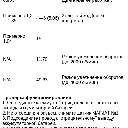
0,955
(двигатель не работает)
Примерно 1,31
Холостой ход (после
4—6 (5,06)
—1,35
прогрева)
Примерно
15
1,84
Резкое увеличение оборотов
N/A
11,78
(до: 2000 об/мин)
Резкое увеличение оборотов
N/A
49,63
(до: 4000 об/мин)
Проверка функционирования
1. Отсоедините клемму от "отрицательного" полюсного
вывода аккумуляторной батареи.
2. Не отсоединяя разъём, снимите датчик MAF/IAT №1.
3. Подсоедините провод к "отрицательному" выводу
аккумуляторной батареи.