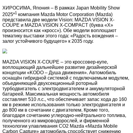
ХИРОСИМА, Япония – В рамках Japan Mobility Show
1
2025*
компания Mazda Motor Corporation (Mazda)
представила две модели Vision: MAZDA VISION X-
COUPE и MAZDA VISION X-COMPACT (буква «X»
произносится как «кросс»). Обе модели воплощают
тематику выставки этого года: «Радость вождения –
залог устойчивого будущего» к 2035 году.
MAZDA VISION X-COUPE – это кроссовер-купе,
воплощающий дальнейшее развитие дизайнерской
концепции «KODO – Душа движения». Автомобиль
оснащён гибридной системой с подключаемым модулем,
объединяющей двухсекционный роторный
турбодвигатель с электродвигателем и аккумуляторной
батареей. Максимальная мощность автомобиля
составляет 510 л.с., что обеспечивает запас хода до 160
км в режиме использования только электродвигателя и
до 800 км в сочетании с двигателем. Кроме того,
благодаря сочетанию углеродно-нейтрального топлива,
полученного из микроводорослей, и фирменной
технологии улавливания CO2 Mazda «Mazda Mobile
Carbon Capture» автомобиль способствует снижению