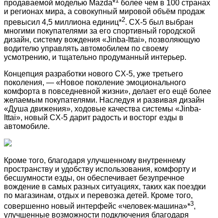
продаваемой моделью Mazda*
более чем в 100 странах
и регионах мира, а совокупный мировой объём продаж
2
превысил 4,5 миллиона единиц*
. CX-5 был выбран
многими покупателями за его спортивный городской
дизайн, систему вождения «Jinba-Ittai», позволяющую
водителю управлять автомобилем по своему
усмотрению, и тщательно продуманный интерьер.
Концепция разработки нового CX-5, уже третьего
поколения, — «Новое поколение эмоционального
комфорта в повседневной жизни», делает его ещё более
желаемым покупателями. Наследуя и развивая дизайн
«Душа движения», ходовые качества системы «Jinba-
Ittai», новый CX-5 дарит радость и восторг езды в
автомобиле.
Кроме того, благодаря улучшенному внутреннему
пространству и удобству использования, комфорту и
бесшумности езды, он обеспечивает безупречное
вождение в самых разных ситуациях, таких как поездки
по магазинам, отдых и перевозка детей. Кроме того,
3
совершенно новый интерфейс «человек-машина»*
,
улучшенные возможности подключения благодаря