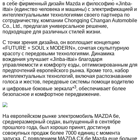
в себе фирменный дизайн Mazda и философию «Jinba-
ittai» (единство человека и машины) с электрификацией и
интеллектуальными технологиями своего партнера по
сотрудничеству, компании Chongqing Changan Automobile
Co., Ltd., предлагая универсальное решение,
подходящее для различных стилей жизни.
С точки зрения дизайна, он воплощает концепцию
«FUTURE + SOUL x MODERN», сочетая скульптурную
красоту с передовыми технологиями. Динамика
вождения улучшает «Jinba-ittai» благодаря
управляемости и комфорту езды, оптимизированным для
предпочтений европейского рынка. Кроме того, набор
интеллектуальных технологий, включая распознавание
голоса и жестов, передовые системы помощи водителю
3
и цифровые боковые зеркала*
, обеспечивает более
безопасное и комфортное передвижение.
На европейском рынке электромобиль MAZDA 6e,
среднеразмерный седан, выпущенный в сентябре
прошлого года, был хорошо принят, достигнув
совокупных продаж более 7000 единиц с момента
запуска. С появлением MAZDA CX-6e Mazda еще больше