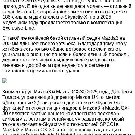
Mazda CX-30 e-Skyactiv-X Takumi доступна с полным
приводом. Ещё одна выделяющаяся модель — стильный
седан Mazda3, который также эксклюзивно оснащается
186-сильным двигателем e-Skyactiv-X, но в 2025
модельном году предлагается только в комплектации
Exclusive-Line.
С такой же колёсной базой стильный седан Mazda3 на
200 мм длиннее своего хэтчбека. Благодаря тому, что у
хэтчбека есть только общие ветровое стекло и капот,
уникальные внешние панели и более длинный профиль
делают его стильной и выделяющейся моделью в
линейке и достойным претендентом в сегменте
компактных премиальных седанов.
Комментируя Mazda3 и Mazda CX-30 2025 года, Джереми
Томсон, управляющий директор Mazda UK, отметил:
«Добавление 2,5-литрового двигателя e-Skyactiv-G с
функцией отключения цилиндров в Mazda3 и Mazda CX-
30 является частью нашего комплексного подхода к
силовым агрегатам и устойчивому развитию, который
также включает e-Skyactiv-X с технологией SPCCI в
Mazda3 и Mazda CX-30, а также широкую адаптацию