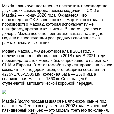
Mazda планирует постепенно прекратить производство
двух своих самых продаваемых моделей — CX-3 и
Mazda2 — к концу 2026 года. Ожидается, что
производство CX-3 завершится в марте этого года, а
производство Mazda2, которая использует ту же
платформу, прекратится в июне. В настоящее время
дилеры Mazda всё ещё принимают заказы на эти две
модели и впоследствии распродадут свои запасы в
рамках рекламных акций.
Модель Mazda CX-3 дебютировала в 2014 году и
получила первое обновление в 2018 году. В 2021 году
производство этой модели было прекращено на рынках
США и Европы. Этот автомобиль ориентирован на рынок
компактных внедорожников, его габариты составляют
4275×1765×1535 мм, колесная база — 2570 мм, а
снаряженная масса — 1360 кг. Он оснащен 6-
ступенчатой ​​автоматической коробкой передач.
Mazda2 (долго продававшаяся на японском рынке под
названием Demio) выпускается с 2002 года. Нынешний
пятидверный хэтчбек — это модель третьего поколения,