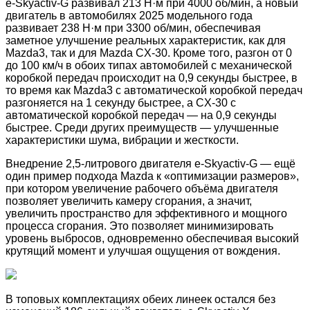
e-Skyactiv-G развивал 213 Н·м при 4000 об/мин, а новый
двигатель в автомобилях 2025 модельного года
развивает 238 Н·м при 3300 об/мин, обеспечивая
заметное улучшение реальных характеристик, как для
Mazda3, так и для Mazda CX-30. Кроме того, разгон от 0
до 100 км/ч в обоих типах автомобилей с механической
коробкой передач происходит на 0,9 секунды быстрее, в
то время как Mazda3 с автоматической коробкой передач
разгоняется на 1 секунду быстрее, а CX-30 с
автоматической коробкой передач — на 0,9 секунды
быстрее. Среди других преимуществ — улучшенные
характеристики шума, вибрации и жесткости.
Внедрение 2,5-литрового двигателя e-Skyactiv-G — ещё
один пример подхода Mazda к «оптимизации размеров»,
при котором увеличение рабочего объёма двигателя
позволяет увеличить камеру сгорания, а значит,
увеличить пространство для эффективного и мощного
процесса сгорания. Это позволяет минимизировать
уровень выбросов, одновременно обеспечивая высокий
крутящий момент и улучшая ощущения от вождения.
В топовых комплектациях обеих линеек остался без