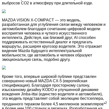
выбросов CO2 в атмосферу при длительной езде.
MAZDA VISION X-COMPACT — это модель,
разработанная для углубления связи между человеком и
автомобилем благодаря
сочетанию
цифровой
модели
восприятия
человека
и
чуткого
искусственного
интеллекта
. Действуя, как близкий друг, AI способен
поддерживать естественный диалог и предлагать
маршруты, расширяя кругозор водителя. Это отражает
видение Mazda будущего интеллектуальной
мобильности, где автомобиль и человек образуют
эмоциональную связь, подобно другу.
Кроме того, впервые широкой публике представлен
совершенно новый MAZDA CX-5 (европейская
спецификация). Благодаря просторному салону,
изысканному дизайну KODO и улучшенной динамике
вождения Jinba-ittai (единство водителя и автомобиля),
эта модель представляет собой эволюцию бестселлера,
2
проданного тиражом более 4,5 миллионов экземпляров*
в более чем 100 странах и регионах. Разработанная на