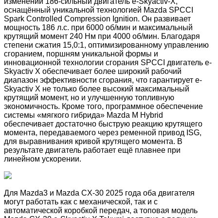
изменений 186-сильный двигатель e-Skyactiv-X,
оснащённый уникальной технологией Mazda SPCCI
Spark Controlled Compression Ignition. Он развивает
мощность 186 л.с. при 6000 об/мин и максимальный
крутящий момент 240 Нм при 4000 об/мин. Благодаря
степени сжатия 15,0:1, оптимизированному управлению
сгоранием, поршням уникальной формы и
инновационной технологии сгорания SPCCI двигатель e-
Skyactiv X обеспечивает более широкий рабочий
диапазон эффективности сгорания, что гарантирует e-
Skyactiv X не только более высокий максимальный
крутящий момент, но и улучшенную топливную
экономичность. Кроме того, программное обеспечение
системы «мягкого гибрида» Mazda M Hybrid
обеспечивает достаточно быструю реакцию крутящего
момента, передаваемого через ременной привод ISG,
для выравнивания кривой крутящего момента. В
результате двигатель работает ещё плавнее при
линейном ускорении.
Для Mazda3 и Mazda CX-30 2025 года оба двигателя
могут работать как с механической, так и с
автоматической коробкой передач, а топовая модель