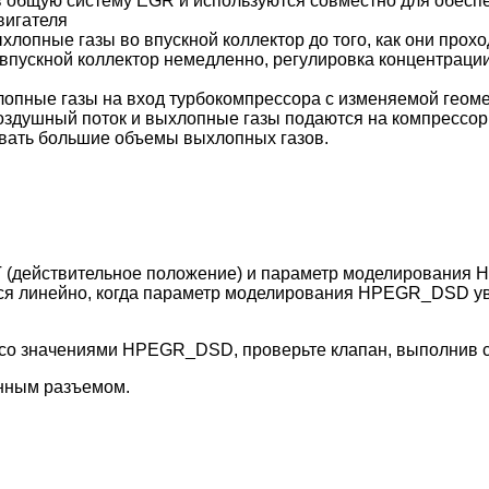
 общую систему EGR и используются совместно для обесп
вигателя
лопные газы во впускной коллектор до того, как они прохо
впускной коллектор немедленно, регулировка концентраци
опные газы на вход турбокомпрессора с изменяемой геометр
оздушный поток и выхлопные газы подаются на компрессор 
овать большие объемы выхлопных газов.
T (действительное положение) и параметр моделирования
ся линейно, когда параметр моделирования HPEGR_DSD уве
и со значениями HPEGR_DSD, проверьте клапан, выполнив
енным разъемом.