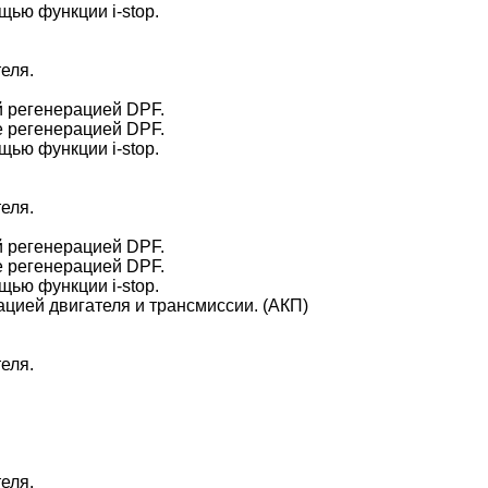
щью функции i-stop.
еля.
й регенерацией DPF.
е регенерацией DPF.
щью функции i-stop.
еля.
й регенерацией DPF.
е регенерацией DPF.
щью функции i-stop.
цией двигателя и трансмиссии. (AКП)
еля.
еля.