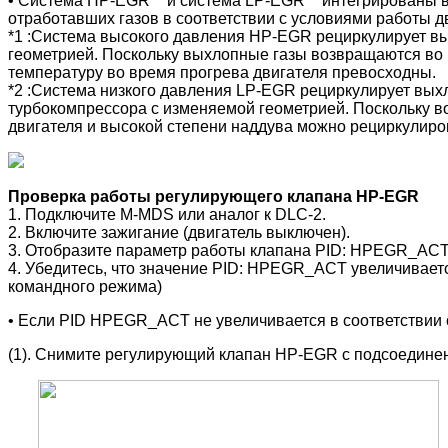
• Система HP-EGR*
и система LP-EGR*
интегрированы в
отработавших газов в соответствии с условиями работы д
*1 :Система высокого давления HP-EGR рециркулирует вых
геометрией. Поскольку выхлопные газы возвращаются во 
температуру во время прогрева двигателя превосходны.
*2 :Система низкого давления LP-EGR рециркулирует выхл
турбокомпрессора с изменяемой геометрией. Поскольку в
двигателя и высокой степени наддува можно рециркулир
Проверка работы регулирующего клапана HP-EGR
1. Подключите M-MDS или аналог к DLC-2.
2. Включите зажигание (двигатель выключен).
3. Отобразите параметр работы клапана PID: HPEGR_AC
4. Убедитесь, что значение PID: HPEGR_ACT увеличивает
командного режима)
• Если PID HPEGR_ACT не увеличивается в соответстви
(1). Снимите регулирующий клапан HP-EGR с подсоедин