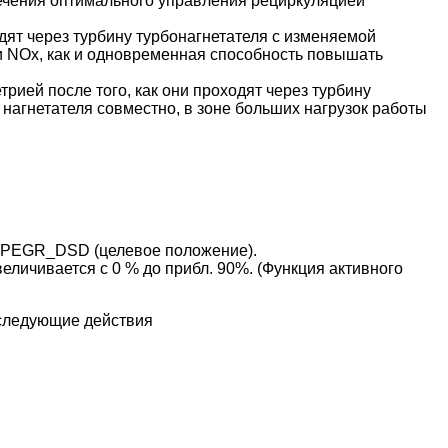
ечения оптимального управления рециркуляцией
дят через турбину турбонагнетателя с изменяемой
и NOx, как и одновременная способность повышать
ией после того, как они проходят через турбину
нагнетателя совместно, в зоне больших нагрузок работы
 HPEGR_DSD (целевое положение).
личивается с 0 % до прибл. 90%. (Функция активного
 следующие действия