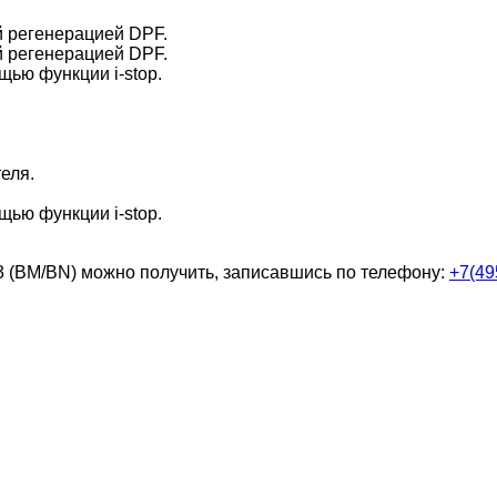
й регенерацией DPF.
й регенерацией DPF.
щью функции i-stop.
еля.
щью функции i-stop.
 (BM/BN)
можно получить, записавшись по телефону:
+7(49