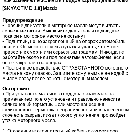
Как заменяют масляный поддон картера двигателей
[SKYACTIV-D 1.8] Mazda
Предупреждение
• Горячие двигатели и моторное масло могут вызвать
серьезные ожоги. Выключите двигатель и подождите,
пока он и моторное масло не остынут.
• Поднятый, но не закрепленный на опорах автомобиль
опасен. Он может соскользнуть или упасть, что может
привести к смерти или серьезным травмам. Никогда не
работайте около или под поднятым автомобилем, если
он не закреплен на опорах.
• Постоянное воздействие ОТРАБОТАННОГО моторного
масла на кожу опасно. Защитите кожу, вымыв ее водой с
мылом сразу после работы с моторным маслом.
Осторожно
• При установке масляного поддона ознакомьтесь с
примечанием по его установке и правильно нанесите
силиконовый герметик. Если место нанесения
силиконового герметика неправильное или в нанесенном
слое есть разрыв, из-за плохого уплотнения произойдет
утечка моторного масла.
1. Отсоедините отрицательный кабель аккумулятора.