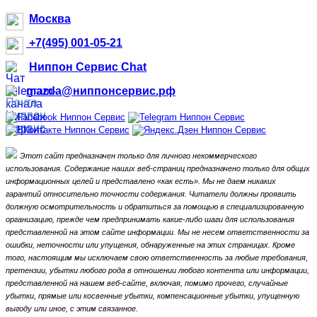
Москва
+7(495) 001-05-21
Ниппон Сервис Chat
mazda@ниппонсервис.рф
Этот сайт предназначен только для личного некоммерческого
использования.
Содержание наших веб-страниц предназначено только для общих
информационных целей и представлено «как есть».
Мы не даем никаких
гарантий относительно точности содержания.
Читатели должны проявить
должную осмотрительность и обратиться за помощью в специализированную
организацию, прежде чем предпринимать какие-либо шаги для использования
представленной на этом сайте информации.
Мы не несем ответственности за
ошибки, неточности или упущения, обнаруженные на этих страницах.
Кроме
того, настоящим мы исключаем свою ответственность за любые требования,
претензии, убытки любого рода в отношении любого контента или информации,
представленной на нашем веб-сайте, включая, помимо прочего, случайные
убытки, прямые или косвенные убытки, компенсационные убытки,
упущенную
выгоду или иное, с этим связанное.