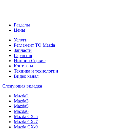
Разделы
Цены
Услуги
Регламент ТО Mazda
Запчасти
Гарантия
Ниппон Сервис
Контакты
Техника и технологии
Видео канал
Следующая вкладка
Mazda2
Mazda3
Mazda5
Mazda6
Mazda CX-5
Mazda CX-7
Mazda CX-9