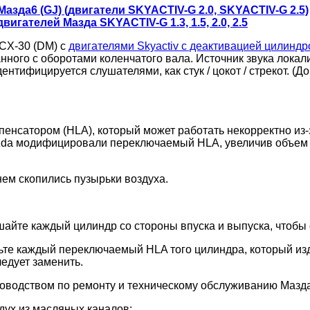
 Мазда6 (GJ) (двигатели SKYACTIV-G 2.0, SKYACTIV-G 2.5)
гателей Мазда SKYACTIV-G 1.3, 1.5, 2.0, 2.5
 CX-30 (DM) с
двигателями Skyactiv с деактивацией цилиндр
нного с оборотами коленчатого вала. Источник звука локал
дентифицируется слушателями, как стук / цокот / стрекот.
нсатором (HLA), который может работать некорректно из-
zda модифицировали переключаемый HLA, увеличив объем
ем скопились пузырьки воздуха.
лушайте каждый цилиндр со стороны впуска и выпуска, чтобы
ьте каждый переключаемый HLA того цилиндра, который изд
едует заменить.
ководством по ремонту и техническому обслуживанию Мазда
дух из масляных каналов: