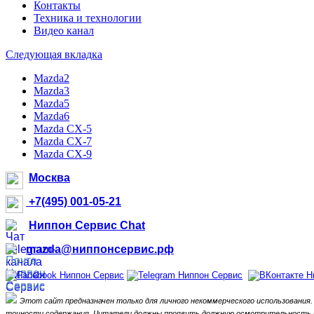
Контакты
Техника и технологии
Видео канал
Следующая вкладка
Mazda2
Mazda3
Mazda5
Mazda6
Mazda CX-5
Mazda CX-7
Mazda CX-9
Москва
+7(495) 001-05-21
Ниппон Сервис Chat
mazda@ниппонсервис.рф
Этот сайт предназначен только для личного некоммерческого использования.
точности содержания.
Читатели должны проявить должную осмотрительность и 