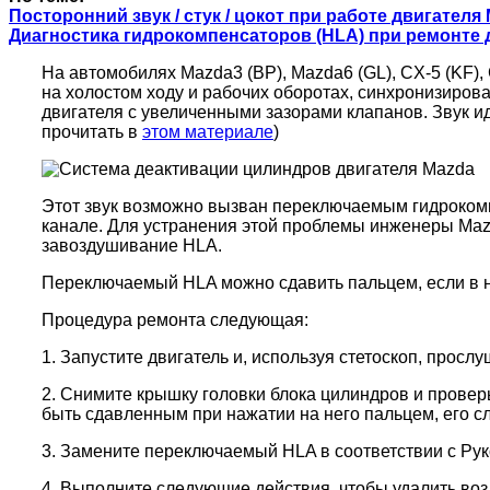
П
осторонний звук / стук / цокот при работе двигателя
Диагностика гидрокомпенсаторов (HLA) при ремонте дви
На автомобилях Mazda3 (BP), Mazda6 (GL), CX-5 (KF),
на холостом ходу и рабочих оборотах, синхронизирова
двигателя с увеличенными зазорами клапанов. Звук и
прочитать в
этом материале
)
Этот звук возможно вызван переключаемым гидрокомпе
канале. Для устранения этой проблемы инженеры Ma
завоздушивание HLA.
Переключаемый HLA можно сдавить пальцем, если в н
Процедура ремонта следующая:
1. Запустите двигатель и, используя стетоскоп, прос
2. Снимите крышку головки блока цилиндров и провер
быть сдавленным при нажатии на него пальцем, его сл
3. Замените переключаемый HLA в соответствии с Ру
4. Выполните следующие действия, чтобы удалить воз