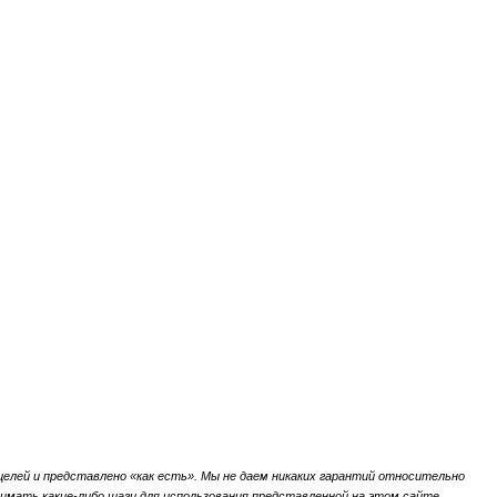
елей и представлено «как есть».
Мы не даем никаких гарантий относительно
мать какие-либо шаги для использования представленной на этом сайте