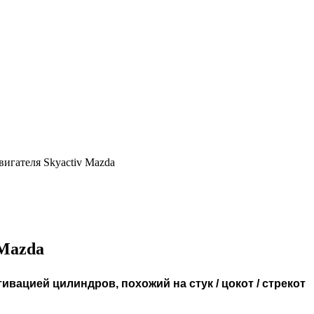
вигателя Skyactiv Mazda
 Mazda
активацией цилиндров, похожий на
стук / цокот / стрекот