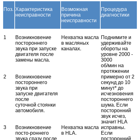
Поз.
Характеристика
Возможная
Процедура
неисправности
причина
диагностики
неисправности
1
Возникновение
Нехватка масла
Поднимите и
постороннего
в масляных
удерживайте
звука при запуске
каналах.
обороты на
двигателя после
уровне 2000 -
замены масла.
3000
об/мин на
протяжении
2
Возникновение
примерно от 2
постороннего
секунд до 10
звука при
минут* до
запуске
двигателя
исчезновения
после
постороннего
суточной
стоянки
шума. Если
автомобиля.
посторонний
звук исчез,
значит HLA
3
Возникновение
Нехватка масла
исправны.
посто-роннего
в HLA.
Если
звука сразу после
посторонний