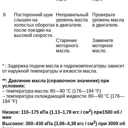
6
Посторонний шум
Неправильный
Проверьте
слышен на
уровень масла
уровень масла
холостых оборотах
в двигателе.
в двигателе.
после поездки на
высокой скорости.
Старение
Замените
моторного
моторное
масла.
масло.
* : Задержка подачи масла в гидрокомпенсаторы зависит
от наружной температуры и вязкости масла.
**: Давление масла (справочное значение) при
условиях:
– температура масла: 80—90 °C {176—194 °F}
– температура охлаждающей жидкости: 80—90 °C {176—
194 °F}
2
Низкое: 110–175 кПа {1,13–1,78 кгс / см
} при1500 об /
мин
2
Высокое: 300–430 кПа {3,06–4,38 кгс / см
} при 3000 об