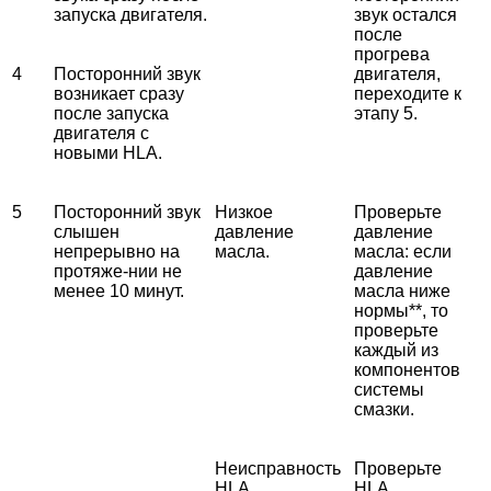
запуска двигателя.
звук остался
после
прогрева
4
Посторонний звук
двигателя,
возникает сразу
переходите к
после запуска
этапу 5.
двигателя с
новыми HLA.
5
Посторонний звук
Низкое
Проверьте
слышен
давление
давление
непрерывно на
масла.
масла:
если
протяже-нии не
давление
менее 10 минут.
масла ниже
нормы**, то
проверьте
каждый из
компонентов
системы
смазки.
Неисправность
Проверьте
HLA.
HLA.