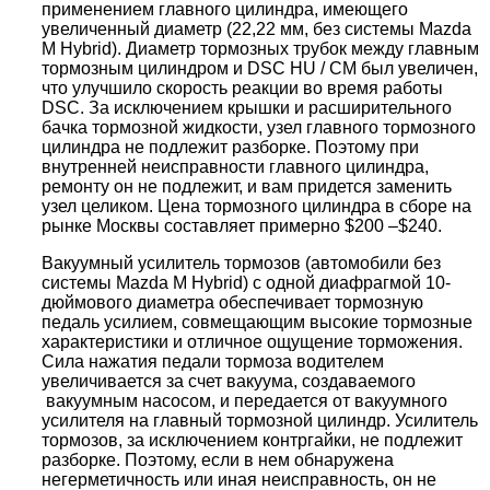
применением главного цилиндра, имеющего
увеличенный диаметр (22,22 мм, без системы Mazda
M Hybrid). Диаметр тормозных трубок между главным
тормозным цилиндром и DSC HU / CM был увеличен,
что улучшило скорость реакции во время работы
DSC. За исключением крышки и расширительного
бачка тормозной жидкости, узел главного тормозного
цилиндра не подлежит разборке. Поэтому при
внутренней неисправности главного цилиндра,
ремонту он не подлежит, и вам придется заменить
узел целиком. Цена тормозного цилиндра в сборе на
рынке Москвы составляет примерно $200 –$240.
Вакуумный усилитель тормозов (автомобили без
системы Mazda M Hybrid) с одной диафрагмой 10-
дюймового диаметра обеспечивает тормозную
педаль усилием, совмещающим высокие тормозные
характеристики и отличное ощущение торможения.
Сила нажатия педали тормоза водителем
увеличивается за счет вакуума, создаваемого
вакуумным насосом, и передается от вакуумного
усилителя на главный тормозной цилиндр. Усилитель
тормозов, за исключением контргайки, не подлежит
разборке. Поэтому, если в нем обнаружена
негерметичность или иная неисправность, он не