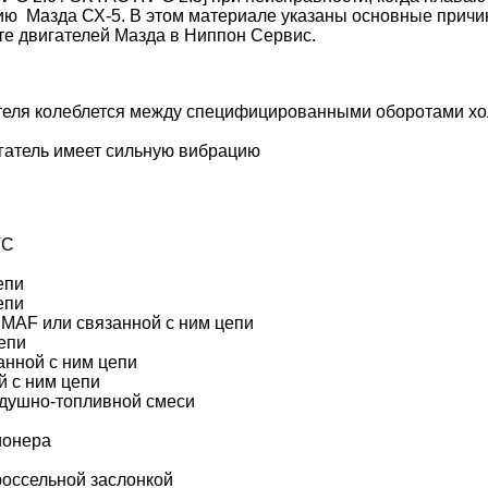
ию Мазда СХ-5. В этом материале указаны основные причи
те двигателей Мазда в Ниппон Сервис.
теля колеблется между специфицированными оборотами хол
игатель имеет сильную вибрацию
TC
епи
епи
 MAF или связанной с ним цепи
епи
анной с ним цепи
 с ним цепи
душно-топливной смеси
ионера
россельной заслонкой