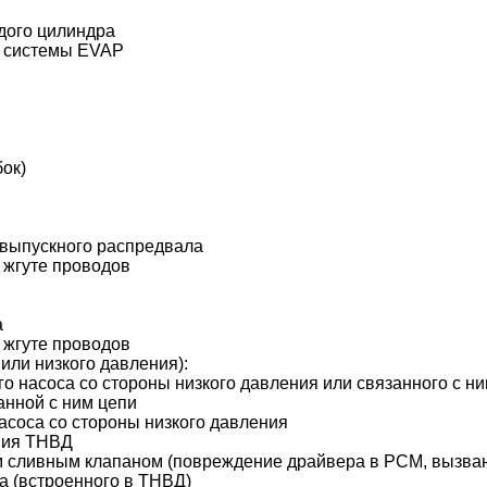
дого цилиндра
и системы EVAP
ок)
 выпускного распредвала
 жгуте проводов
а
 жгуте проводов
или низкого давления):
о насоса со стороны низкого давления или связанного с н
анной с ним цепи
асоса со стороны низкого давления
ния ТНВД
 сливным клапаном (повреждение драйвера в PCM, вызван
а (встроенного в ТНВД)