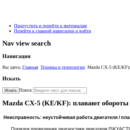
Пропустить и перейти к материалам
Перейти к главной навигации и войти
Nav view search
Навигация
Вы здесь:
Главная
Техника и технологии
Mazda CX-5 (KE/KF):
Искать
Поиск
Искать
Mazda CX-5 (KE/KF): плавают обороты 
Неисправность: неустойчивая работа двигателя
/
пла
Порядок проведения диагностики двигателя [SKYACTIV-