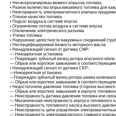
• Несинхронизирован момент впрыска топлива
• Разное количество впрыскиваемого топлива для каж
• Неисправность электромагнитного клапана продувк
• Плохое качество топлива
• Подсос воздуха в системе впуска
• Ограничение потока воздуха в системе впуска
• Отключение электрического разъема
• Утечка топлива
• Нарушение целостности вакуумных соединений (труб
• Неспецифицируемая вязкость моторного масла
•
Ненадлежащий
сигнал от датчика CMP:
— Некорректная установка
— Поврежден зубчатый венец ротора впускного и/или
— Обрыв или короткое замыкание в соответствующем
•
Ненадлежащий
сигнал от датчика CKP:
—Некорректная установка
—Поврежден зубчатый венец ротора шкива коленвал
— Обрыв или короткое замыкание в соответствующем
• Недостаточное давление топлива (сторона высокого 
— Обрыв или короткое замыкание в корпусе топливног
— Неисправность датчика давления топлива или связ
— Механическая неисправность корпуса топливного н
— Неисправность топливного насоса высокого давле
— Неисправность цепи управления электромагнитным
— Неисправность электромагнитного сливного клапан