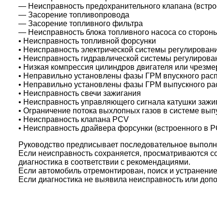
— Неисправность предохранительного клапана (встро
— Засорение топливопровода
— Засорение топливного фильтра
— Неисправность блока топливного насоса со сторон
• Неисправность топливной форсунки
• Неисправность электрической системы регулирован
• Неисправность гидравлической системы регулирова
• Низкая компрессия цилиндров двигателя или чрезм
• Неправильно установлены фазы ГРМ впускного распр
• Неправильно установлены фазы ГРМ выпускного рас
• Неисправность свечи зажигания
• Неисправность управляющего сигнала катушки зажи
• Ограничение потока выхлопных газов в системе вып
• Неисправность клапана PCV
• Неисправность драйвера форсунки (встроенного в 
Руководство предписывает последовательное выполне
Если неисправность сохраняется, просматриваются с
диагностика в соответствии с рекомендациями.
Если автомобиль отремонтирован, поиск и устранени
Если диагностика не выявила неисправность или доп