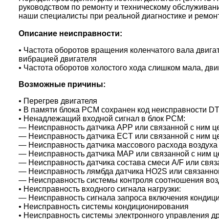
руководством по ремонту и техническому обслуживан
наши специалисты при реальной диагностике и ремон
Описание неисправности:
•
Частота оборотов вращения коленчатого вала двига
вибрацией двигателя
• Частота оборотов холостого хода слишком мала, дв
Возможные причины:
•
Перегрев двигателя
• В памяти блока PCM сохранен код неисправности D
•
Ненадлежащий
входной сигнал в блок PCM:
— Неисправность датчика APP или связанной с ним ц
— Неисправность датчика ECT или связанной с ним ц
— Неисправность датчика массового расхода воздуха
— Неисправность датчика MAP или связанной с ним ц
— Неисправность датчика состава смеси A/F или связ
— Неисправность лямбда датчика HO2S или связанной
— Неисправность системы контроля соотношения воз
• Неисправность входного сигнала нагрузки:
— Неисправность сигнала запроса включения кондиц
• Неисправность системы кондиционирования
• Неисправность системы электронного управления д