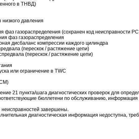
енного в ТНВД)
ы низкого давления
ия фаз газораспределения (сохранен код неисправности P
ния фаз газораспределения
ерная дисбаланс компрессии каждого цилиндра
едвала (перескок / растяжение цепи)
предвала (перескок / растяжение цепи)
гания
уска или ограничение в TWC
PCM)
ние 21 пункта/шага диагностических проверок для опреде
оответствующие бюллетени по обслуживанию, информация 
е неисправностей завершены.
олнительная диагностическая информация недоступна, тре