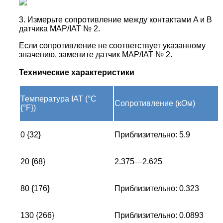
3. Измерьте сопротивление между контактами A и B
датчика MAP/IAT № 2.
Если сопротивление не соответствует указанному
значению, замените датчик MAP/IAT № 2.
Технические характеристики
Температура IAT (°C
Сопротивление (кОм)
{°F})
0 {32}
Приблизительно: 5.9
20 {68}
2.375—2.625
80 {176}
Приблизительно: 0.323
130 {266}
Приблизительно: 0.0893