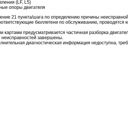
ления (LF, L5)
ные опоры двигателя
ние 21 пункта/шага по определению причины неисправной
оответствующие бюллетени по обслуживанию, проводятся к
 картами предусматривается частичная разборка двигателя 
е неисправностей завершены.
олнительная диагностическая информация недоступна, тре