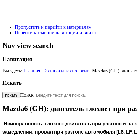
Пропустить и перейти к материалам
Перейти к главной навигации и войти
Nav view search
Навигация
Вы здесь:
Главная
Техника и технологии
Mazda6 (GH): двигате
Искать
Поиск
Искать
Mazda6 (GH): двигатель глохнет при разг
Неисправность: глохнет двигатель при разгоне и на х
замедлении; провал при разгоне автомобиля [L8, LF, L