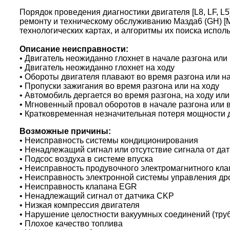
Порядок проведения диагностики двигателя [L8, LF, L
ремонту и техническому обслуживанию Мазда6 (GH) [
технологических картах, и алгоритмы их поиска испо
Описание неисправности:
• Двигатель неожиданно глохнет в начале разгона или
• Двигатель неожиданно глохнет на ходу
• Обороты двигателя плавают во время разгона или на
• Пропуски зажигания во время разгона или на ходу
• Автомобиль дергается во время разгона, на ходу ил
• Мгновенный провал оборотов в начале разгона или 
• Кратковременная незначительная потеря мощности 
Возможные причины:
• Неисправность системы кондиционирования
• Ненадлежащий сигнал или отсутствие сигнала от да
• Подсос воздуха в системе впуска
• Неисправность продувочного электромагнитного кл
• Неисправность электронной системы управления др
• Неисправность клапана EGR
• Ненадлежащий сигнал от датчика CKP
• Низкая компрессия двигателя
• Нарушение целостности вакуумных соединений (труб
• Плохое качество топлива