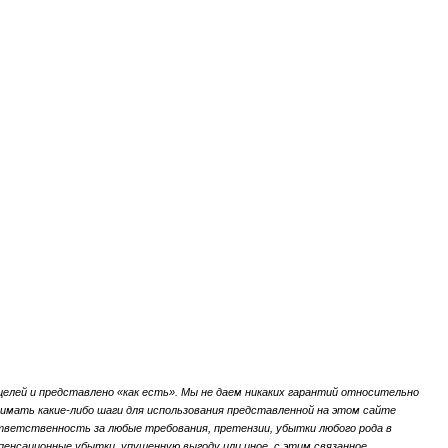
елей и представлено «как есть».
Мы не даем никаких гарантий относительно
мать какие-либо шаги для использования представленной на этом сайте
ветственность за любые требования, претензии, убытки любого рода в
мпенсационные убытки,
упущенную выгоду или иное, с этим связанное.