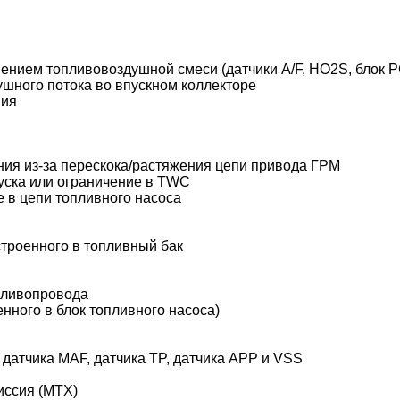
ением топливовоздушной смеси (датчики A/F, HO2S, блок 
шного потока во впускном коллекторе
ния
ия из-за перескока/растяжения цепи привода ГРМ
уска или ограничение в TWC
 в цепи топливного насоса
строенного в топливный бак
опливопровода
нного в блок топливного насоса)
 датчика MAF, датчика TP, датчика APP и VSS
иссия (MTX)