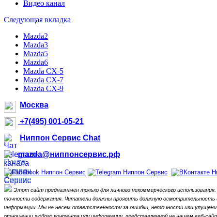
Видео канал
Следующая вкладка
Mazda2
Mazda3
Mazda5
Mazda6
Mazda CX-5
Mazda CX-7
Mazda CX-9
Москва
+7(495) 001-05-21
Ниппон Сервис Chat
mazda@ниппонсервис.рф
Этот сайт предназначен только для личного некоммерческого использования.
точности содержания.
Читатели должны проявить должную осмотрительность и 
информации.
Мы не несем ответственности за ошибки, неточности или упущения
отношении любого контента или информации, представленной на нашем веб-сайте