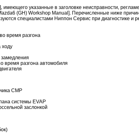
5], имеющего указанные в заголовке неисправности, регла
Mazda6 (GH) Workshop Manual]. Перечисленные ниже причин
льзуются специалистами Ниппон Сервис при диагностике и 
 во время разгона
 ходу
и замедления
во время разгона автомобиля
двигателя
тчика CMP
апана системы EVAP
оссельной заслонкой
ок)