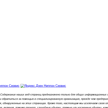
Содержание наших веб-страниц предназначено только для общих информационных ц
обратиться за помощью в специализированную организацию, прежде чем предприни
, обнаруженные на этих страницах.
Кроме того, настоящим мы исключаем свою от
, включая, помимо прочего, случайные убытки, прямые или косвенные убытки, ко