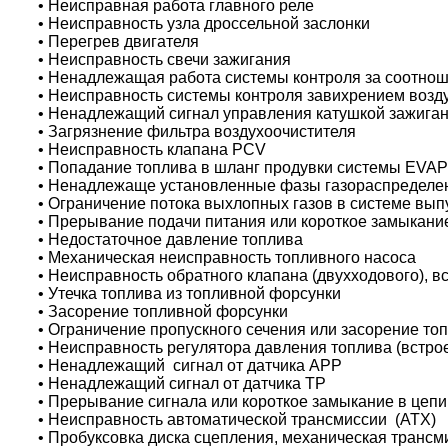
• Неисправная работа главного реле
• Неисправность узла дроссельной заслонки
• Перегрев двигателя
• Неисправность свечи зажигания
• Ненадлежащая работа системы контроля за соотнош
• Неисправность системы контроля завихрением возду
• Ненадлежащий сигнал управления катушкой зажига
• Загрязнение фильтра воздухоочистителя
• Неисправность клапана PCV
• Попадание топлива в шланг продувки системы EVAP
• Ненадлежаще установленные фазы газораспределен
• Ограничение потока выхлопных газов в системе вып
• Прерывание подачи питания или короткое замыкание
• Недостаточное давление топлива
• Механическая неисправность топливного насоса
• Неисправность обратного клапана (двухходового), в
• Утечка топлива из топливной форсунки
• Засорение топливной форсунки
• Ограничение пропускного сечения или засорение т
• Неисправность регулятора давления топлива (встрое
• Ненадлежащий сигнал от датчика APP
• Ненадлежащий сигнал от датчика TP
• Прерывание сигнала или короткое замыкание в цепи
• Неисправность автоматической трансмиссии (АТХ)
• Пробуксовка диска сцепления, механическая трансм