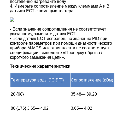
постепенно нагревайте воду.
4. Измерьте сопротивление между клеммами А и В
датчика ЕСТ с помощью тестера.
•
Если значение сопротивления не соответствует
указанному, замените датчик ЕСТ.
• Если датчик ECT исправен, но значение PID при
контроле параметров при помощи диагностического
прибора M-MDS или эквивалента не соответствует
спецификации, выполните «Проверку обрыва /
короткого замыкания цепи».
Технические характеристики
Температура воды (°C {°F})
Сопротивление (кОм)
20 {68}
35.48— 39.20
80 {176} 3.65— 4.02
3.65— 4.02