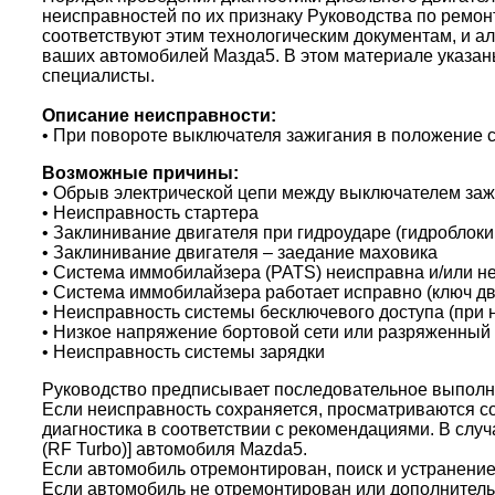
неисправностей по их признаку Руководства по ремон
соответствуют этим технологическим документам, и а
ваших автомобилей Мазда5. В этом материале указан
специалисты.
Описание неисправности:
• При повороте выключателя зажигания в положение с
Возможные причины:
• Обрыв электрической цепи между выключателем заж
•
Неисправность стартера
•
Заклинивание двигателя при гидроударе (гидроблоки
• Заклинивание двигателя – заедание маховика
•
Система иммобилайзера (PATS) неисправна и/или не
•
Система иммобилайзера работает исправно (ключ дв
•
Неисправность системы бесключевого доступа (при 
•
Низкое напряжение бортовой сети или разряженный
•
Неисправность системы зарядки
Руководство предписывает последовательное выполне
Если неисправность сохраняется, просматриваются с
диагностика в соответствии с рекомендациями. В случ
(RF Turbo)] автомобиля Mazda5.
Если автомобиль отремонтирован, поиск и устранени
Если автомобиль не отремонтирован или дополнитель