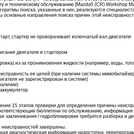
ту и техническому обслуживанию [Mazda5 (CR) Workshop Ma
лгоритмы поиска, указанные в них, реализуются специалис
ы основные направления поиска причин этой неисправност
тарт, стартер не проворачивает коленчатый вал двигателя
игания двигателя и стартером
ровка) из-за проникновения жидкости (например, воды, топ
исправность ее цепей (при наличии системы иммобилайзе
игателя не зарегистрирован в системе)
наличии)
 аккумулятор
ние 15 этапов проверки для определения причины неиспра
оответствующие бюллетени по обслуживанию, информация 
ае заклинивания / гидроблокировки требуется разборка и 
е неисправностей завершены.
ная диагностическая информация недоступна, перепрограм