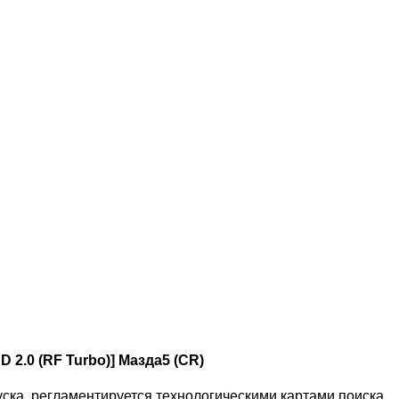
2.0 (RF Turbo)] Мазда5 (
CR)
пуска, регламентируется технологическими картами поиска