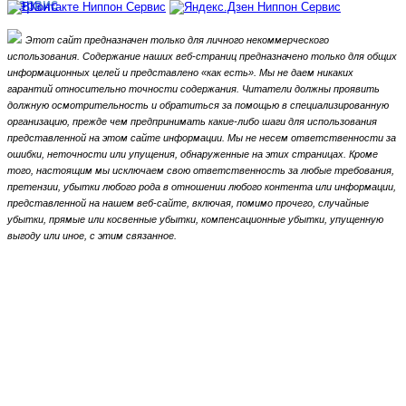
Этот сайт предназначен только для личного некоммерческого
использования.
Содержание наших веб-страниц предназначено только для общих
информационных целей и представлено «как есть».
Мы не даем никаких
гарантий относительно точности содержания.
Читатели должны проявить
должную осмотрительность и обратиться за помощью в специализированную
организацию, прежде чем предпринимать какие-либо шаги для использования
представленной на этом сайте информации.
Мы не несем ответственности за
ошибки, неточности или упущения, обнаруженные на этих страницах.
Кроме
того, настоящим мы исключаем свою ответственность за любые требования,
претензии, убытки любого рода в отношении любого контента или информации,
представленной на нашем веб-сайте, включая, помимо прочего, случайные
убытки, прямые или косвенные убытки, компенсационные убытки,
упущенную
выгоду или иное, с этим связанное.