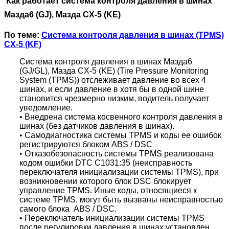
Как работает система контроля давления в шинах
Мазда6 (
GJ),
Мазда CX-5
(KE)
По теме:
Система контроля давления в шинах (TPMS)
CX-5 (KF)
Система контроля давления в шинах
Мазда
6
(GJ/GL), Мазда CX-5 (KE) (Tire Pressure Monitoring
System (TPMS)) отслеживает давление во всех 4
шинах, и если давление в хотя бы в одной шине
становится чрезмерно низким, водитель получает
уведомление.
• Внедрена система косвенного контроля давления в
шинах (без датчиков давления в шинах).
•
Самодиагностика системы TPMS и коды ее ошибок
регистрируются блоком ABS / DSC
•
Отказобезопасность системы TPMS реализована
кодом ошибки DTC C1031:35 (неисправность
переключателя инициализации системы TPMS), при
возникновении которого блок DSC блокирует
управление TPMS. Иные коды, относящиеся к
системе TPMS, могут быть вызваны неисправностью
самого блока ABS / DSC.
• Переключатель инициализации системы TPMS
после регулировки давления в шинах установлен