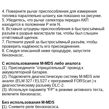
4. Поверните рычаг приспособления для измерения
топлива параллельно шлангу, как показано на рисунке.
5. Убедитесь, что рычаг селектора передач АКП
находится в положении Р или N.
6. Вставьте штуцеры приспособления в быстросъёмный
разъём в разрыв магистрали так, чтобы был слышен
отчётливый щелчок.
7. Потяните рукой за быстросъёмный разъём, чтобы
проверить надёжность его присоединения.
8. Следуя описанной ниже процедуре, запустите
бензонасос.
С использованием M-MDS либо аналога
(1). Присоедините "отрицательный" провод к
аккумуляторной батарее.
(2). Подключите диагностическую систему M-MDS или
аналог (ELM 327 / ELS27 с программой FORScan ) к
диагностическому разъему DLC-2.
(3). Используя параметр “FP” в режиме активного теста,
включите бензонасос.
Без использования M-MDS
(
1). Снимите реле бензонасоса.