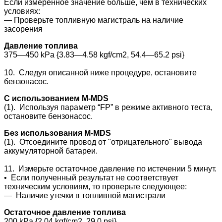
Если измеренное значение больше, чем в технических
условиях:
― Проверьте топливную магистраль на наличие
засорения
Давление топлива
375—450 kPa {3.83—4.58 kgf/cm2, 54.4—65.2 psi}
10. Следуя описанной ниже процедуре, остановите
бензонасос.
С использованием M-MDS
(1). Используя параметр “FP” в режиме активного теста,
остановите бензонасос.
Без использования M-MDS
(1). Отсоедините провод от "отрицательного" вывода
аккумуляторной батареи.
11. Измерьте остаточное давление по истечении 5 минут.
• Если полученный результат не соответствует
техническим условиям, то проверьте следующее:
― Наличие утечки в топливной магистрали
Остаточное давление топлива
200 kPa {2.04 kgf/cm2, 29.0 psi}