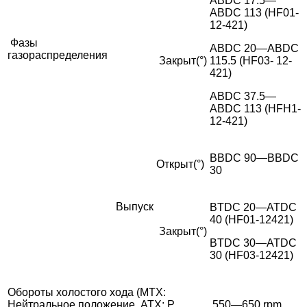
ABDC 17.5—
ABDC 113 (HF01-
12-421)
Ф
азы
ABDC 20—ABDC
газораспределения
Закрыт(°)
115.5 (HF03- 12-
421)
ABDC 37.5—
ABDC 113 (HFH1-
12-421)
BBDC 90—BBDC
Открыт(°)
30
Выпуск
BTDC 20—ATDC
40 (HF01-12421)
Закрыт(°)
BTDC 30—ATDC
30 (HF03-12421)
Обороты холостого хода (MTX:
Нейтральное положение, ATX: P
550—650 rpm