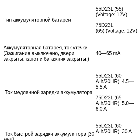
55D23L (55)
(Voltage: 12V)
Тип аккумуляторной батареи
75D23L
(65) (Voltage: 12V)
Аккумуляторная батарея, ток утечки
(Зажигание выключено, двери
40—65 mA
закрыты, капот и багажник закрыты.)
55D23L (60
A·h/20HR): 4.5—
5.5 A
Ток медленной зарядки аккумулятора
75D23L (65
A·h/20HR): 5.0—
6.0 A
55D23L (60
A·h/20HR): 30 A
Ток быстрой зарядки аккумулятора [30
мин]