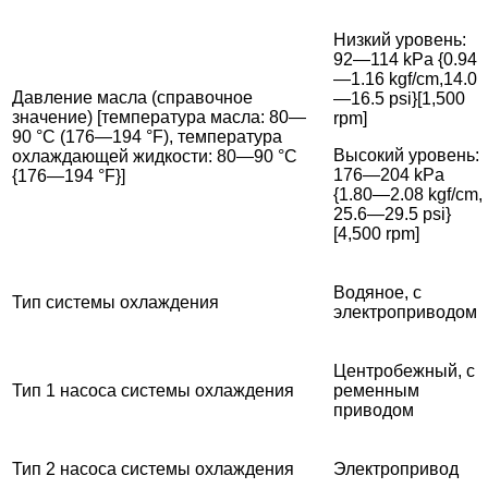
Низкий уровень:
92—114 kPa {0.94
—1.16 kgf/cm,14.0
Давление масла (справочное
—16.5 psi}[1,500
значение) [температура масла: 80—
rpm]
90 °C (176—194 °F), температура
Высокий уровень:
охлаждающей жидкости: 80—90 °C
176—204 kPa
{176—194 °F}]
{1.80—2.08 kgf/cm,
25.6—29.5 psi}
[4,500 rpm]
Водяное, с
Тип системы охлаждения
электроприводом
Центробежный, с
Тип 1 насоса системы охлаждения
ременным
приводом
Тип 2 насоса системы охлаждения
Электропривод