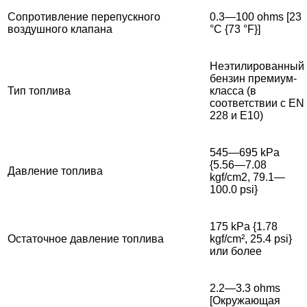
Сопротивление перепускного
0.3—100 ohms [23
воздушного клапана
°C {73 °F}]
Неэтилированный
бензин премиум-
Тип топлива
класса (в
соответствии с EN
228 и E10)
545—695 kPa
{5.56—7.08
Давление топлива
kgf/cm2, 79.1—
100.0 psi}
175 kPa {1.78
Остаточное давление топлива
kgf/cm², 25.4 psi}
или более
2.2—3.3 ohms
[Окружающая