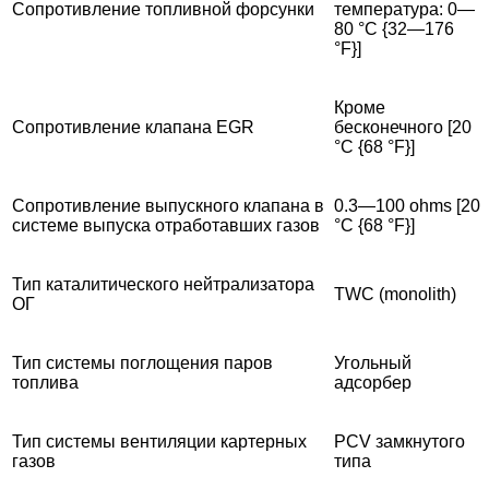
Сопротивление топливной форсунки
температура: 0—
80 °C {32—176
°F}]
Кроме
Сопротивление клапана EGR
бесконечного [20
°C {68 °F}]
Сопротивление выпускного клапана в
0.3—100 ohms [20
системе выпуска отработавших газов
°C {68 °F}]
Тип каталитического нейтрализатора
TWC (monolith)
ОГ
Тип системы поглощения паров
Угольный
топлива
адсорбер
Тип системы вентиляции картерных
PCV замкнутого
газов
типа