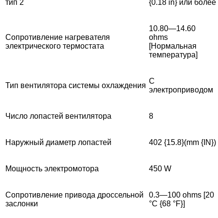
тип 2
{0.18 in} или более
10.80—14.60
Сопротивление нагревателя
ohms
электрического термостата
[Нормальная
температура]
С
Тип вентилятора системы охлаждения
электроприводом
Число лопастей вентилятора
8
Наружный диаметр лопастей
402 {15.8}(mm {IN})
Мощность электромотора
450 W
Сопротивление привода дроссельной
0.3—100 ohms [20
заслонки
°C {68 °F}]