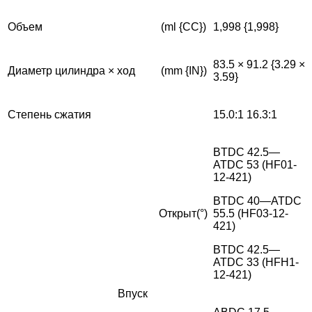
Объем
(ml {CC})
1,998 {1,998}
83.5 × 91.2 {3.29 ×
Диаметр цилиндра × ход
(mm {IN})
3.59}
Степень сжатия
15.0:1 16.3:1
BTDC 42.5—
ATDC 53 (HF01-
12-421)
BTDC 40—ATDC
Открыт(°)
55.5 (HF03-12-
421)
BTDC 42.5—
ATDC 33 (HFH1-
12-421)
Впуск