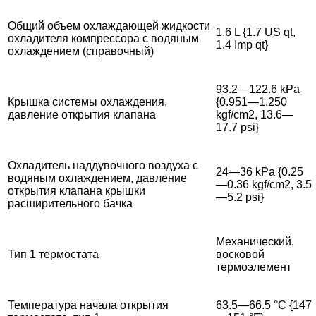
Общий объем охлаждающей жидкости
1.6 L {1.7 US qt,
охладителя компрессора с водяным
1.4 Imp qt}
охлаждением (справочный)
93.2—122.6 kPa
Крышка системы охлаждения,
{0.951—1.250
давление открытия клапана
kgf/cm2, 13.6—
17.7 psi}
Охладитель наддувочного воздуха с
24—36 kPa {0.25
водяным охлаждением, давление
—0.36 kgf/cm2, 3.5
открытия клапана крышки
—5.2 psi}
расширительного бачка
Механический,
Тип 1 термостата
восковой
термоэлемент
Температура начала открытия
63.5—66.5 °C {147