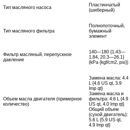
Пластинчатый
Тип масляного насоса
(шиберный)
Полнопоточный,
Тип масляного фильтра
бумажный
элемент
140—180 {1.43—
Фильтр масляный, перепускное
1.84, 20.3—26.1}
давление
(kPa {kgf/cm2, psi})
Замена масла: 4.4
L {4.6 US qt, 3.9
Imp qt}
За
мена масла и
Объем масла двигателя (примерное
фильтра: 4.6 L {4.9
количество)
US qt, 4.0 Imp qt}
Общий объем
(сухой двигатель):
5.6 L {5.9 US qt,
4.9 Imp qt}