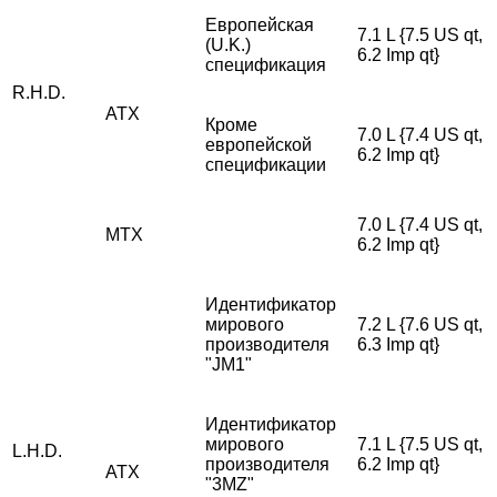
Европейская
7.1 L {7.5 US qt,
(U.K.)
6.2 Imp qt}
спецификация
R.H.D.
ATX
Кроме
7.0 L {7.4 US qt,
европейской
6.2 Imp qt}
спецификации
7.0 L {7.4 US qt,
MTX
6.2 Imp qt}
Идентификатор
мирового
7.2 L {7.6 US qt,
производителя
6.3 Imp qt}
"JM1"
Идентификатор
мирового
7.1 L {7.5 US qt,
L.H.D.
производителя
6.2 Imp qt}
ATX
"3MZ"