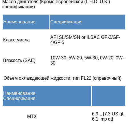
Масло двигателя (Кроме европейской (L.H.D. U.K.)
спецификации)
Наименование
Спецификация
API SL/SM/SN or ILSAC GF-3/GF-
Класс масла
4/GF-5
10W-30, 5W-20, 5W-30, 0W-20, 0W-
Вязкость (SAE)
30
Объем охлаждающей жидкости, тип FL22 (справочный)
Наименование
Спецификация
6.9 L {7.3 US qt,
MTX
6.1 Imp qt}