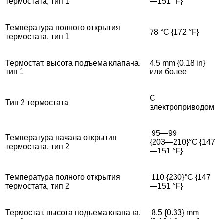
термостата, тип 1
—151 °F}
Температура полного открытия
78 °C {172 °F}
термостата, тип 1
Термостат, высота подъема клапана,
4.5 mm {0.18 in}
тип 1
или более
С
Тип 2 термостата
электроприводом
95―99
Температура начала открытия
{203―210}°C {147
термостата, тип 2
—151 °F}
Температура полного открытия
110 {230}°C {147
термостата, тип 2
—151 °F}
Термостат, высота подъема клапана,
8.5 {0.33} mm