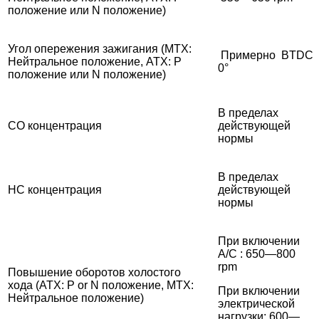
положение или N положение)
Угол опережения зажигания (MTX:
Примерно BTDC
Нейтральное положение, ATX: P
0°
положение или N положение)
В пределах
CO концентрация
действующей
нормы
В пределах
HC концентрация
действующей
нормы
При включении
A/C : 650—800
rpm
Повышение оборотов холостого
хода (ATX: P or N положение, MTX:
При включении
Нейтральное положение)
электрической
нагрузки: 600—