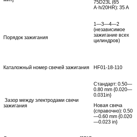
75D23L (65
A·h/20HR): 35 A
1—3—4—2
(независимое
зажигание всех
Порядок зажигания
цилиндров)
Каталожный номер свечей зажигания
HF01-18-110
Стандарт: 0.50—
0.80 mm {0.020—
0.031in}
Зазор между электродами свечи
Новая свеча
зажигания
(справочно): 0.50
—0.60 mm {0.020
—0.023 in}