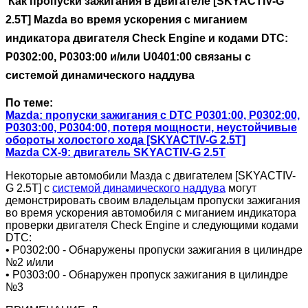
Как пропуски зажигания в двигателе [SKYACTIV-G
2.5T] Mazda во время ускорения с миганием
индикатора двигателя Check Engine и кодами DTC:
P0302:00, P0303:00 и/или U0401:00 связаны с
системой динамического наддува
По теме:
Mazda: пропуски зажигания с DTC P0301:00, P0302:00,
P0303:00, P0304:00, потеря мощности, неустойчивые
обороты холостого хода [SKYACTIV-G 2.5T]
Mazda CX-9: двигатель SKYACTIV-G 2.5Т
Некоторые автомобили Мазда с двигателем [SKYACTIV-
G 2.5T] с
системой динамического наддува
могут
демонстрировать своим владельцам пропуски зажигания
во время ускорения автомобиля с миганием индикатора
проверки двигателя Check Engine и следующими кодами
DTC:
• P0302:00 - Обнаружены пропуски зажигания в цилиндре
№2 и/или
• P0303:00 - Обнаружен пропуск зажигания в цилиндре
№3