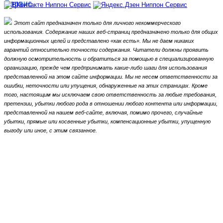
Этот сайт предназначен только для личного некоммерческого
использования.
Содержание наших веб-страниц предназначено только для общих
информационных целей и представлено «как есть».
Мы не даем никаких
гарантий относительно точности содержания.
Читатели должны проявить
должную осмотрительность и обратиться за помощью в специализированную
организацию, прежде чем предпринимать какие-либо шаги для использования
представленной на этом сайте информации.
Мы не несем ответственности за
ошибки, неточности или упущения, обнаруженные на этих страницах.
Кроме
того, настоящим мы исключаем свою ответственность за любые требования,
претензии, убытки любого рода в отношении любого контента или информации,
представленной на нашем веб-сайте, включая, помимо прочего, случайные
убытки, прямые или косвенные убытки, компенсационные убытки,
упущенную
выгоду или иное, с этим связанное.