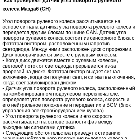
Как проверяют датчик угла поворота рулевого
колеса Мазда6 (
GH)
Угол поворота рулевого колеса рассчитывается на
основе сигнала датчика угла поворота рулевого колеса и
передается другим блокам по шине CAN.
Датчик угла
поворота рулевого колеса состоит из сенсорного блока с
фототранзистором, расположенным напротив
светодиода. Между ними расположен диск с прорезями.
Диск поворачивается вместе с рулевым колесом.
• Когда диск движется вместе с рулевым колесом,
световой поток от светодиода прерывается из-за
прорезей на диске.
Фототранзистор выдает сигнал
включения, когда он получает свет, и сигнал выключения,
когда свет заблокирован диском
• Датчик угла поворота рулевого колеса, расположенный
на комбинированном подрулевом переключателе,
определяет угол поворота рулевого колеса, скорость и
его нейтральное положение и передает их в BCM (блок
управления электрооборудованием кузова)
•
Угол поворота рулевого колеса и его скорость
рассчитывается на основе разности фаз между
выходными сигналами датчика
• Следующие обстоятельства приведут к стиранию
значения нейтрального положения рулевого колеса в