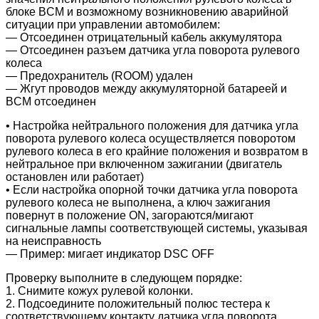
блоке BCM и возможному возникновению аварийной
ситуации при управлении автомобилем:
― Отсоединен отрицательный кабель аккумулятора
― Отсоединен разъем датчика угла поворота рулевого
колеса
― Предохранитель (ROOM) удален
― Жгут проводов между аккумуляторной батареей и
BCM отсоединен
•
Настройка нейтрального положения для датчика угла
поворота рулевого колеса осуществляется поворотом
рулевого колеса в его крайние положения и возвратом в
нейтральное при включенном зажигании (двигатель
остановлен или работает)
• Если настройка опорной точки датчика угла поворота
рулевого колеса не выполнена, а ключ зажигания
повернут в положение ON, загораются/мигают
сигнальные лампы соответствующей системы, указывая
на неисправность
― Пример: мигает индикатор DSC OFF
Проверку выполните в следующем порядке:
1. Снимите кожух рулевой колонки.
2. Подсоедините положительный полюс тестера к
соответствующему контакту датчика угла поворота