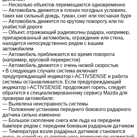
― Несколько объектов перемещаются одновременно
― Автомобиль движется в плохих погодных условиях,
таких как сильный дождь, туман, снег или песчаная буря
― Автомобиль движется по крутому повороту или по
ухабистой дороге
― Объект, отражающий радиоволны радара, например,
припаркованный автомобиль, ограждение или стена,
находится непосредственно рядом с вашим
автомобилем
― Автомобиль приближается во время поворота
(например, круговой перекресток)
― Автомобиль движется с очень низкой скоростью
• В следующих случаях система включает
предупреждающий индикатор i-ACTIVSENSE и работа
системы останавливается. Если предупреждающий
индикатор i-ACTIVSENSE продолжает гореть, следует
обратится к специализмрованному сервису Mazda для
проверки автомобиля:
― Выявлена неисправность системы
― Положение установки переднего бокового радарного
датчика сильно изменено
― Большое скопление снега или льда на переднем
бампере рядом с передним боковым радарным датчиком
― Температура возле радарных датчиков становится
очень высокой из-за длительного движения по холмистой