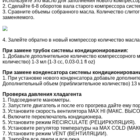
Используйте это масло для заполнения нового компрессор
2. Сделайте 6-8 оборотов вала старого компрессора сист
3. Сравните объемы собранного масла. Количество слито
заменяемого.
4. Залейте обратно в новый компрессор количество масла
При замене трубок системы кондиционирования:
1. Добавьте дополнительное количество компрессорного 
количество) 1-3 мл {1-3 cc, 0.03-0.1 fl oz}
При замене конденсатора системы кондиционирован
1. При установке нового конденсатора добавьте дополнит
Дополнительный объем (приблизительное количество) 13 мл {
Проверка давления хладагента
1. Подсоедините манометры.
2. Запустите двигатель и после его прогрева дайте ему по
3. Установите скорость вентилятора MAX HI (МАКС. ВЫСО
4. Включите переключатель кондиционера.
5. Установите режим RECIRCULATE (РЕЦИРКУЛЯЦИЯ).
6. Установите регулятор температуры на MAX COLD (МАК
7. Установите режим VENT (ВЕНТИЛЯЦИИ).
8. Закройте все двери и все окна.