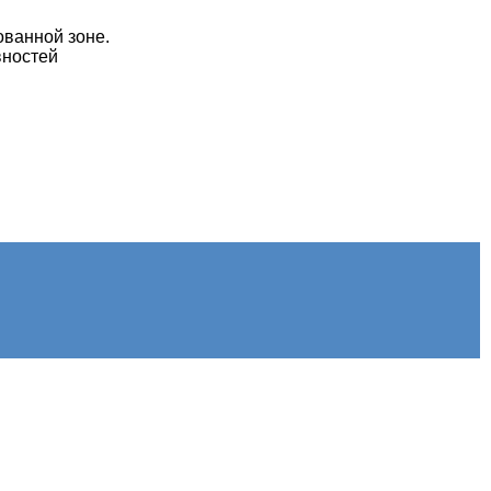
ованной зоне.
вностей