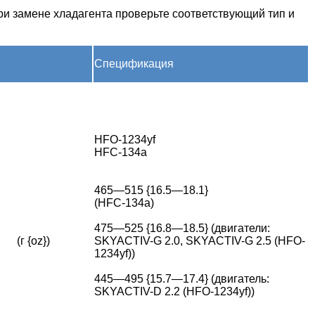
ри замене хладагента проверьте соответствующий тип и
Спецификация
HFO-1234yf
HFC-134a
465—515 {16.5—18.1}
(HFC-134a)
475—525 {16.8—18.5} (двигатели:
(г {oz})
SKYACTIV-G 2.0, SKYACTIV-G 2.5 (HFO-
1234yf))
445—495 {15.7—17.4} (двигатель:
SKYACTIV-D 2.2 (HFO-1234yf))