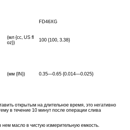
FD46XG
(мл {cc, US fl
100 {100, 3.38}
oz})
(мм {IN})
0.35—0.65 {0.014—0.025}
тавить открытым на длительное время, это негативно
тему в течение 10 минут после операции слива
в нем масло в чистую измерительную емкость.