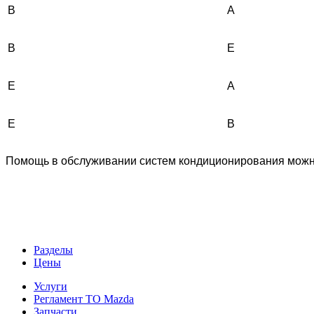
B
A
B
Е
Е
A
Е
B
Помощь в обслуживании систем кондиционирования можно 
Разделы
Цены
Услуги
Регламент ТО Mazda
Запчасти