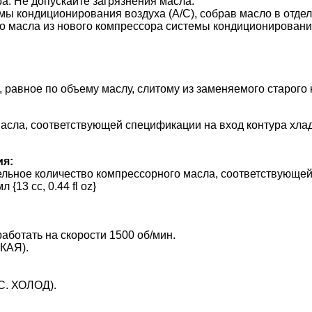
а. Не допускайте загрязнения масла.
емы кондиционирования воздуха (A/C), собрав масло в отде
го масла из нового компрессора системы кондиционировани
, равное по объему маслу, слитому из заменяемого старог
масла, соответствующей спецификации на вход контура хла
ия:
ельное количество компрессорного масла, соответствующей
13 cc, 0.44 fl oz}
работать на скорости 1500 об/мин.
КАЯ).
С. ХОЛОД).