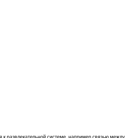
ся к развлекательной системе, например связью между