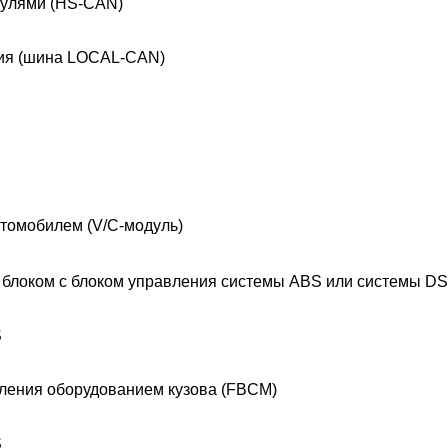
дулями (HS-CAN)
ния (шина LOCAL-CAN)
томобилем (V/C-модуль)
 блоком с блоком управления системы ABS или системы D
S
вления оборудованием кузова (FBCM)
S