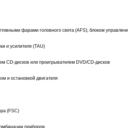
птивными фарами головного света (AFS), блоком управлен
ки и усилителя (TAU)
ем CD-дисков или проигрывателем DVD/CD-дисков
ом и остановкой двигателя
ора (FSC)
комбинации приборов