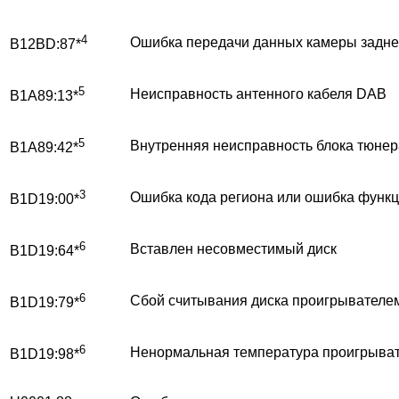
4
Ошибка передачи данных камеры задне
B12BD:87*
5
Неисправность антенного кабеля DAB
B1A89:13*
5
Внутренняя неисправность блока тюнер
B1A89:42*
3
Ошибка кода региона или ошибка функц
B1D19:00*
6
Вставлен несовместимый диск
B1D19:64*
6
Сбой считывания диска проигрывателе
B1D19:79*
6
Ненормальная температура проигрыват
B1D19:98*