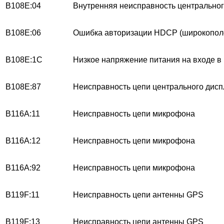
B108E:04
Внутренняя неисправность центральног
B108E:06
Ошибка авторизации HDCP (широкополос
B108E:1C
Низкое напряжение питания на входе в
B108E:87
Неисправность цепи центрального дисп
B116A:11
Неисправность цепи микрофона
B116A:12
Неисправность цепи микрофона
B116A:92
Неисправность цепи микрофона
B119F:11
Неисправность цепи антенны GPS
B119F:13
Неисправность цепи антенны GPS