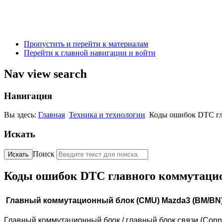
Пропустить и перейти к материалам
Перейти к главной навигации и войти
Nav view search
Навигация
Вы здесь:
Главная
Техника и технологии
Коды ошибок DTC гл
Искать
Поиск
Искать
Коды ошибок DTC главного коммутаци
Главный коммутационный блок (CMU) Mazda3 (BM/BN)
Главный коммутационный блок / главный блок связи (Conne