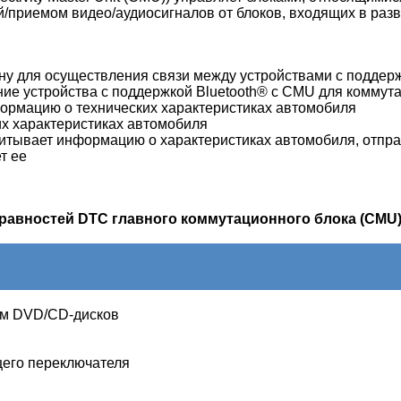
й/приемом видео/аудиосигналов от блоков, входящих в разв
ну для осуществления связи между устройствами с поддерж
ние устройства с поддержкой Bluetooth® с CMU для коммут
формацию о технических характеристиках автомобиля
х характеристиках автомобиля
итывает информацию о характеристиках автомобиля, отпр
т ее
правностей DTC
главного коммутационного блока (CMU)
ем DVD/CD-дисков
его переключателя