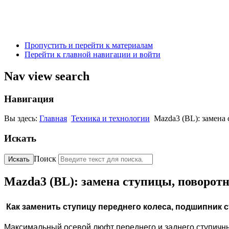
Пропустить и перейти к материалам
Перейти к главной навигации и войти
Nav view search
Навигация
Вы здесь:
Главная
Техника и технологии
Mazda3 (BL): замена
Искать
Поиск
Искать
Mazda3 (BL): замена ступицы, поворотн
Как заменить
ступицу переднего колеса, подшипник с
Максимальный осевой люфт переднего и заднего ступич