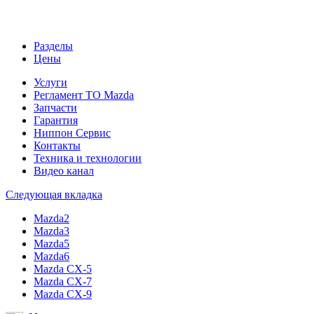
Разделы
Цены
Услуги
Регламент ТО Mazda
Запчасти
Гарантия
Ниппон Сервис
Контакты
Техника и технологии
Видео канал
Следующая вкладка
Mazda2
Mazda3
Mazda5
Mazda6
Mazda CX-5
Mazda CX-7
Mazda CX-9