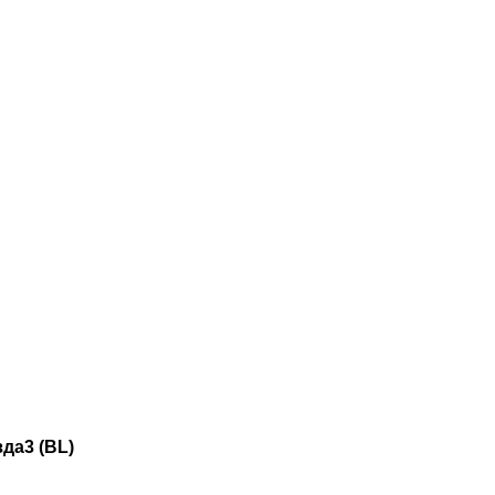
да3 (
BL)