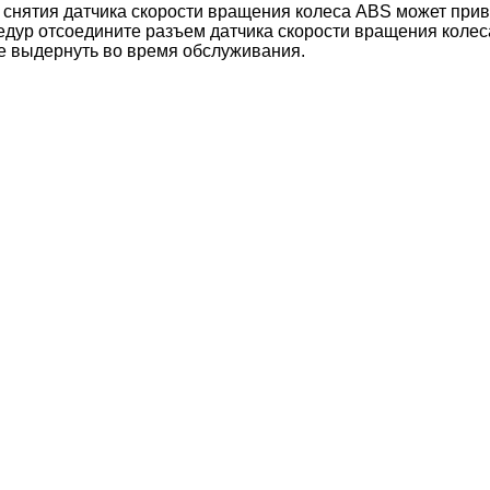
нятия датчика скорости вращения колеса ABS может привес
р отсоедините разъем датчика скорости вращения колеса 
ке выдернуть во время обслуживания.