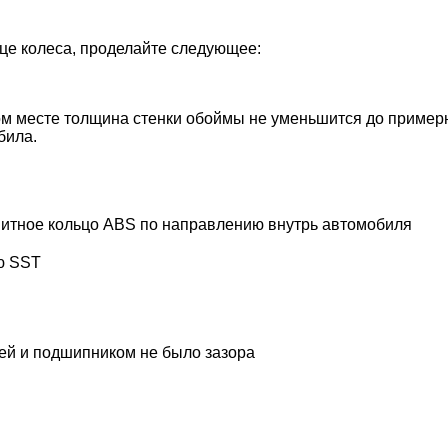
ице колеса, проделайте следующее:
том месте толщина стенки обоймы не уменьшится до примерн
била.
нитное кольцо ABS по направлению внутрь автомобиля
ю SST
ней и подшипником не было зазора