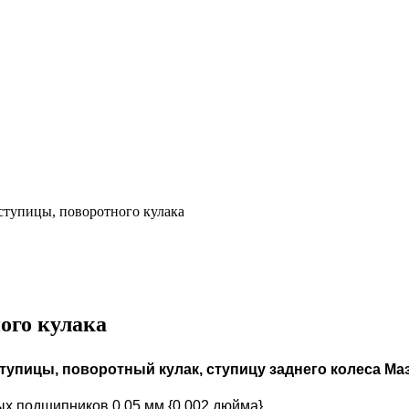
 ступицы, поворотного кулака
ого кулака
тупицы, поворотный кулак, ступицу заднего колеса
Маз
ных подшипников
0,05 мм {0,002 дюйма}