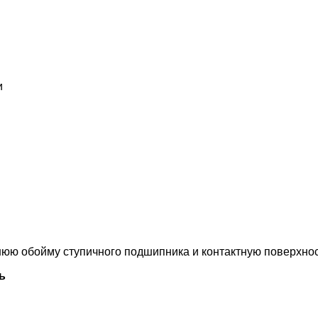
и
нюю обойму ступичного подшипника и контактную поверхност
ь