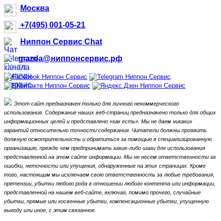
Москва
+7(495) 001-05-21
Ниппон Сервис Chat
mazda@ниппонсервис.рф
Этот сайт предназначен только для личного некоммерческого
использования.
Содержание наших веб-страниц предназначено только для общих
информационных целей и представлено «как есть».
Мы не даем никаких
гарантий относительно точности содержания.
Читатели должны проявить
должную осмотрительность и обратиться за помощью в специализированную
организацию, прежде чем предпринимать какие-либо шаги для использования
представленной на этом сайте информации.
Мы не несем ответственности за
ошибки, неточности или упущения, обнаруженные на этих страницах.
Кроме
того, настоящим мы исключаем свою ответственность за любые требования,
претензии, убытки любого рода в отношении любого контента или информации,
представленной на нашем веб-сайте, включая, помимо прочего, случайные
убытки, прямые или косвенные убытки, компенсационные убытки,
упущенную
выгоду или иное, с этим связанное.