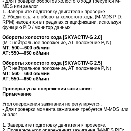
• Для проверки оборотов холостого хода требуется M-
MDS или аналог
1. Завершите подготовку двигателя к проверке
2. Убедитесь, что обороты холостого хода (M-MDS PID:
RPM) находится в пределах спецификации, используя
функцию PID / монитор данных
Обороты холостого хода
[
SKYACTIV-
G 2.0]
(MT: нейтральное положение, AT: положение P, N)
МТ: 500—600 об/мин
АТ: 550—650 об/мин
Обороты холостого хода [
SKYACTIV-
G 2.5]
(MT: нейтральное положение, AT: положение P, N)
МТ: 560—660 об/мин
АТ: 550—650 об/мин
Проверка угла опережения зажигания
Примечание
Угол опережения зажигания
не регулируется.
• Для проверки момента зажигания требуется M-MDS или
аналог
1. Завершите подготовку двигателя к проверке.
2. Проверьте угол опереженият зажигания (M-MDS PID: