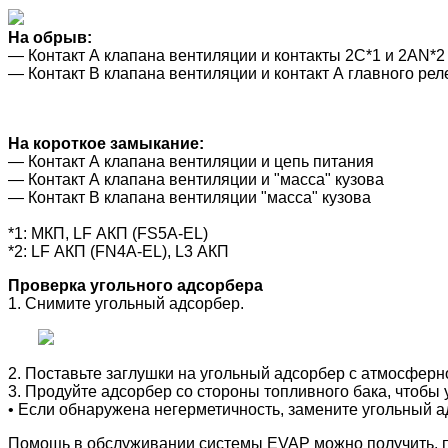
На обрыв:
― Контакт А клапана вентиляции и контакты 2C*1 и 2AN*
― Контакт В клапана
вентиляции
и контакт А главного рел
На короткое замыкание:
― Контакт А клапана
вентиляции
и цепь питания
― Контакт А клапана
вентиляции
и "масса" кузова
― Контакт В клапана
вентиляции
"масса" кузова
*1: МКП, LF АКП (FS5A-EL)
*2: LF АКП (FN4A-EL), L3 АКП
Проверка угольного адсорбера
1. Снимите угольный адсорбер.
2. Поставьте заглушки на угольный адсорбер с атмосферн
3. Продуйте адсорбер со стороны топливного бака, чтобы 
• Если обнаружена негерметичность,
замените угольный а
Помощь в обслуживании системы EVAP можно получить, по