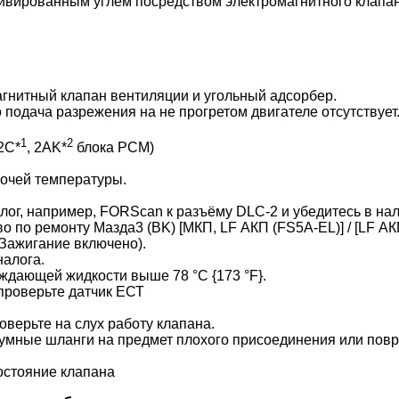
ктивированным углем посредством электромагнитного клапа
гнитный клапан вентиляции и угольный адсорбер.
о подача разрежения на не прогретом двигателе отсутствует
1
2
2C*
, 2AK*
блока РСМ)
бочей температуры.
ог, например, FORScan к разъёму DLC-2 и убедитесь в нал
о по ремонту Мазда3 (BK) [МКП, LF АКП (FS5A-EL)] / [LF АКП
Зажигание включено).
налога.
аждающей жидкости выше 78 °C {173 °F}.
 проверьте датчик ЕСТ
оверьте на слух работу клапана.
уумные шланги на предмет плохого присоединения или повре
состояние клапана