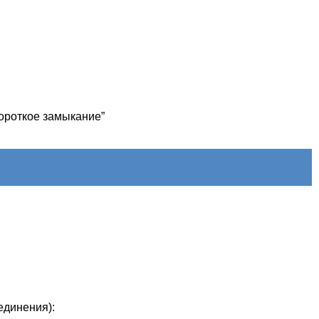
короткое замыкание”
единения):