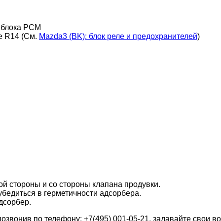
2 блока РСМ
е R14 (См.
Mazda3 (BK): блок реле и предохранителей
)
ой стороны и со стороны клапана продувки.
убедиться в герметичности адсорбера.
дсорбер.
звонив по телефону: +7(495) 001-05-21, задавайте свои в