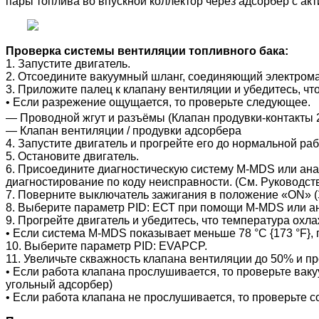
пары топлива во впускной коллектор через адсорбер с а
Проверка системы вентиляции топливного бака:
1. Запустите двигатель.
2. Отсоедините вакуумный шланг, соединяющий электрома
3. Приложите палец к клапану вентиляции и убедитесь, чт
• Если разрежение ощущается, то проверьте следующее.
― Проводной жгут и разъёмы (Клапан продувки-контакты 
― Клапан вентиляции / продувки адсорбера
4. Запустите двигатель и прогрейте его до нормальной ра
5. Остановите двигатель.
6. Присоедините диагностическую систему M-MDS или анал
диагностирование по коду неисправности. (См. Руководств
7. Поверните выключатель зажигания в положение «ON» (
8. Выберите параметр PID: ЕСТ при помощи M-MDS или а
9. Прогрейте двигатель и убедитесь, что температура охл
• Если система M-MDS показывает меньше 78 °C {173 °F},
10. Выберите параметр PID: EVAPCP.
11. Увеличьте скважность клапана вентиляции до 50% и пр
• Если работа клапана прослушивается, то проверьте вак
угольный адсорбер)
• Если работа клапана не прослушивается, то проверьте 