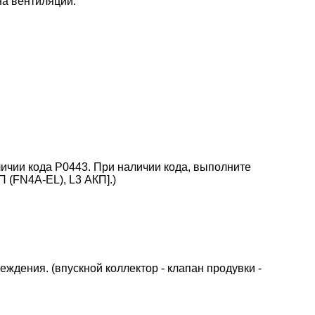
на вентиляции.
.
ичии кода P0443. При наличии кода, выполните
 (FN4A-EL), L3 АКП].)
ждения. (впускной коллектор - клапан продувки -