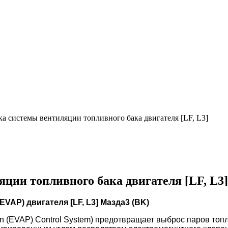
ка системы вентиляции топливного бака двигателя [LF, L3]
ции топливного бака двигателя [LF, L3]
EVAP) двигателя [LF, L3] Мазда3 (BK)
on (EVAP) Control System) предотвращает выброс паров топ