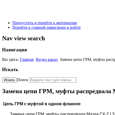
Пропустить и перейти к материалам
Перейти к главной навигации и войти
Nav view search
Навигация
Вы здесь:
Главная
Видео канал
Замена цепи ГРМ, муфты распр
Искать
Поиск
Искать
Замена цепи ГРМ, муфты распредвала 
Цепь ГРМ с муфтой в одном флаконе
Замена цепи ГРМ, муфты распредвала Мазда СХ-7 L3 T