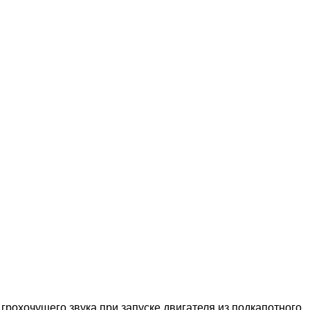
рохочущего звука при запуске двигателя из подкапотного