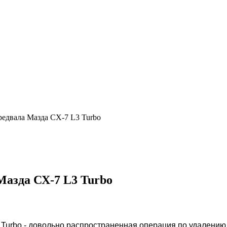
едвала Мазда СХ-7 L3 Turbo
Мазда СХ-7 L3 Turbo
urbo - довольно распространенная операция по удалению г