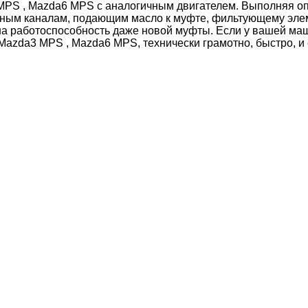
MPS ,
Mazda6 MPS
с аналогичным двигателем. Выполняя о
сляным каналам, подающим масло к муфте, фильтующему эле
ь на работоспособность даже новой муфты. Если у вашей м
Mazda3 MPS
,
Mazda6 MPS
, технически грамотно, быстро, и