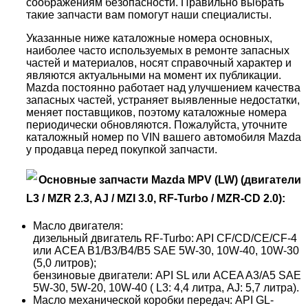
соображениям безопасности. Правильно выбрать
такие запчасти вам помогут наши специалисты.
Указанные ниже каталожные номера основных,
наиболее часто используемых в ремонте запасных
частей и материалов, носят справочный характер и
являются актуальными на момент их публикации.
Mazda постоянно работает над улучшением качества
запасных частей, устраняет выявленные недостатки,
меняет поставщиков, поэтому каталожные номера
периодически обновляются. Пожалуйста, уточните
каталожный номер по VIN вашего автомобиля Mazda
у продавца перед покупкой запчасти.
Основные запчасти
Mazda
MPV (LW) (двигатели
L3 / MZR 2.3, AJ / MZI 3.0, RF-Turbo / MZR-CD 2.0):
Масло двигателя:
дизельный двигатель RF-Turbo: API CF/CD/CE/CF-4
или ACEA B1/B3/B4/B5 SAE 5W-30, 10W-40, 10W-30
(5,0 литров);
бензиновые двигатели: API SL или ACEA A3/A5 SAE
5W-30, 5W-20, 10W-40 ( L3: 4,4 литра, AJ: 5,7 литра).
Масло механической коробки передач: API GL-