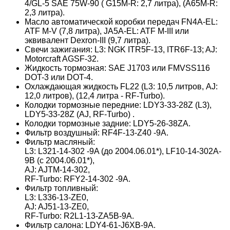
4/GL-5 SAE 75W-90 ( G15M-R: 2,7 литра), (A65M-R:
2,3 литра).
Масло автоматической коробки передач FN4A-EL:
ATF M-V (7,8 литра), JA5A-EL: ATF M-III или
эквивалент Dexron-III (9,7 литра).
Свечи зажигания: L3: NGK ITR5F-13, ITR6F-13; AJ:
Motorcraft AGSF-32.
Жидкость тормозная: SAE J1703 или FMVSS116
DOT-3 или DOT-4.
Охлаждающая жидкость FL22 (L3: 10,5 литров, AJ:
12,0 литров), (12,4 литра - RF-Turbo).
Колодки тормозные передние: LDY3-33-28Z (L3),
LDY5-33-28Z (AJ, RF-Turbo) .
Колодки тормозные задние: LDY5-26-38ZA.
Фильтр воздушный: RF4F-13-Z40 -9A.
Фильтр масляный:
L3: L321-14-302 -9A (до 2004.06.01*), LF10-14-302A-
9B (с 2004.06.01*),
AJ: AJTM-14-302,
RF-Turbo: RFY2-14-302 -9A.
Фильтр топливный:
L3: L336-13-ZE0,
AJ: AJ51-13-ZE0,
RF-Turbo: R2L1-13-ZA5B-9A.
Фильтр салона: LDY4-61-J6XB-9A.