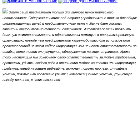
Этот сайт предназначен только для личного некоммерческого
использования.
Содержание наших веб-страниц предназначено только для общих
информационных целей и представлено «как есть».
Мы не даем никаких
гарантий относительно точности содержания.
Читатели должны проявить
должную осмотрительность и обратиться за помощью в специализированную
организацию, прежде чем предпринимать какие-либо шаги для использования
представленной на этом сайте информации.
Мы не несем ответственности за
ошибки, неточности или упущения, обнаруженные на этих страницах.
Кроме
того, настоящим мы исключаем свою ответственность за любые требования,
претензии, убытки любого рода в отношении любого контента или информации,
представленной на нашем веб-сайте, включая, помимо прочего, случайные
убытки, прямые или косвенные убытки, компенсационные убытки,
упущенную
выгоду или иное, с этим связанное.