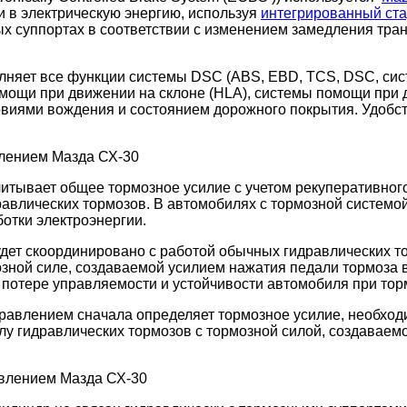
 в электрическую энергию, используя
интегрированный ста
х суппортах в соответствии с изменением замедления тран
лняет все функции системы DSC (ABS, EBD, TCS, DSC, си
мощи при движении на склоне (HLA), системы помощи при
словиями вождения и состоянием дорожного покрытия. Удоб
тывает общее тормозное усилие с учетом рекуперативного
дравлических тормозов. В автомобилях с тормозной системо
ботки электроэнергии.
дет скоординировано с работой обычных гидравлических т
мозной силе, создаваемой усилием нажатия педали тормоз
 потере управляемости и устойчивости автомобиля при то
правлением сначала определяет тормозное усилие, необход
лу гидравлических тормозов
с
тормозной силой, создавае