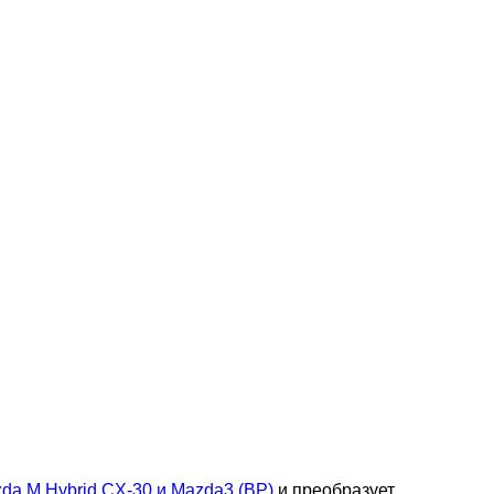
da M Hybrid
CX-30 и Mazda3 (BP)
и преобразует