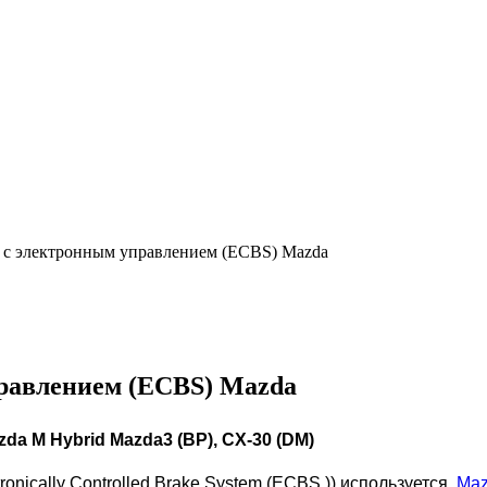
 с электронным управлением (ECBS) Mazda
равлением (ECBS) Mazda
a M Hybrid Mazda3 (BP), CX-30 (DM)
nically Controlled Brake System (ECBS )) используется
Maz