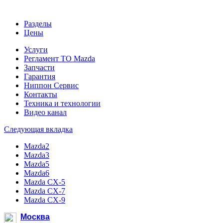
Разделы
Цены
Услуги
Регламент ТО Mazda
Запчасти
Гарантия
Ниппон Сервис
Контакты
Техника и технологии
Видео канал
Следующая вкладка
Mazda2
Mazda3
Mazda5
Mazda6
Mazda CX-5
Mazda CX-7
Mazda CX-9
Москва