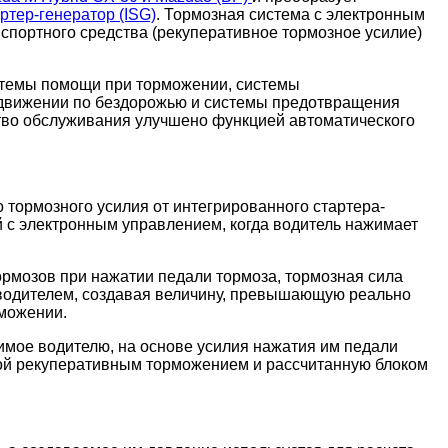
ртер-генератор (ISG)
. Тормозная система с электронным
спортного средства (рекуперативное тормозное усилие)
стемы помощи при торможении, системы
 движении по бездорожью и системы предотвращения
ство обслуживания улучшено функцией автоматического
 тормозного усилия от интегрированного стартера-
й с электронным управлением, когда водитель нажимает
ормозов при нажатии педали тормоза, тормозная сила
а водителем, создавая величину, превышающую реально
рможении.
имое водителю, на основе усилия нажатия им педали
мой рекуперативным торможением и рассчитанную
блоком