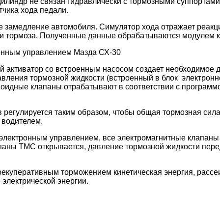
илиндр не связан гидравлически с тормозными суппортами,
тчика хода педали.
ое замедление автомобиля. Симулятор хода отражает реакц
и тормоза.
Полученные данные обрабатываются модулем к
й активатор со встроенным насосом создает необходимое д
авления тормозной жидкости (встроенный в блок электронн
оидные клапаны отрабатывают в соответствии с программо
в регулируется таким образом, чтобы общая тормозная сил
 водителем.
 электронным управлением, все электромагнитные клапаны
паны TMC открывается, давление тормозной жидкости перед
екуперативным торможением кинетическая энергия, рассеив
 электрической энергии.