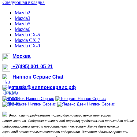
Следующая вкладка
Mazda2
Mazda3
Mazda5
Mazda6
Mazda CX-5
Mazda CX-7
Mazda CX-9
Москва
+7(495) 001-05-21
Ниппон Сервис Chat
mazda@ниппонсервис.рф
Этот сайт предназначен только для личного некоммерческого
использования.
Содержание наших веб-страниц предназначено только для общих
информационных целей и представлено «как есть».
Мы не даем никаких
гарантий относительно точности содержания.
Читатели должны проявить