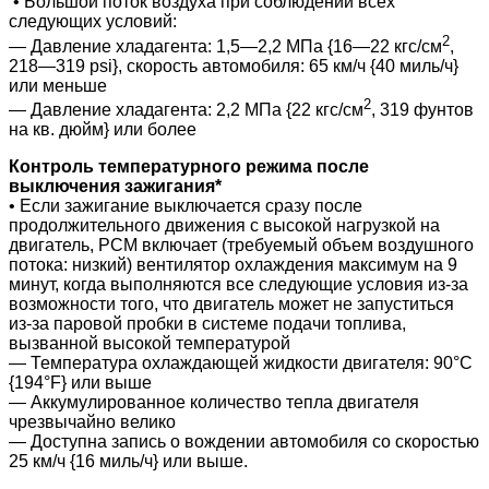
•
Большой
поток воздуха при соблюдении всех
следующих условий:
2
— Давление хладагента: 1,5—2,2 МПа {16—22 кгс/см
,
218—319 psi}, скорость автомобиля: 65 км/ч {40 миль/ч}
или меньше
2
— Давление хладагента: 2,2 МПа {22 кгс/см
, 319 фунтов
на кв. дюйм} или более
Контроль температурного режима после
выключения зажигания*
•
Если зажигание выключается сразу после
продолжительного движения с высокой нагрузкой на
двигатель, PCM включает (требуемый объем воздушного
потока: низкий) вентилятор охлаждения максимум на 9
минут, когда выполняются все следующие условия из-за
возможности того, что двигатель
может не запуститься
из-за паровой пробки в системе подачи топлива,
вызванной высокой температурой
— Температура охлаждающей жидкости двигателя: 90°C
{194°F} или выше
— Аккумулированное количество тепла двигателя
чрезвычайно велико
— Доступна запись о вождении автомобиля со скоростью
25 км/ч {16 миль/ч} или выше.