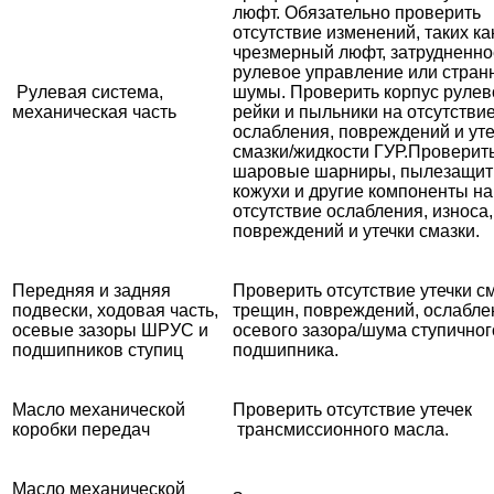
люфт. Обязательно проверить
отсутствие изменений, таких ка
чрезмерный люфт, затрудненно
рулевое управление или стран
Рулевая система,
шумы. Проверить корпус рулев
механическая часть
рейки и пыльники на отсутстви
ослабления, повреждений и уте
смазки/жидкости ГУР.
Проверит
шаровые шарниры, пылезащи
кожухи и другие компоненты на
отсутствие ослабления, износа,
повреждений и утечки смазки.
Передняя и задняя
Проверить отсутствие утечки см
подвески, ходовая часть,
трещин, повреждений, ослабле
осевые зазоры ШРУС и
осевого зазора/шума ступичног
подшипников ступиц
подшипника.
Масло механической
Проверить отсутствие утечек
коробки передач
трансмиссионного масла.
Масло механической